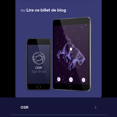
Lire ce billet de blog
ou
OSR