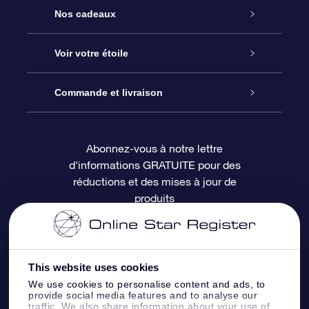
Service
Nos cadeaux
À propos de l’OSR
Cadeau d’étoile en ligne
Voir votre étoile
Nous contacter
Coffret cadeau OSR
Registre des étoiles
Commande et livraison
Le blog
Cadeau Super Star
Appli OSR Star Finder
Connexion client
Abonnez-vous à notre lettre
d'informations GRATUITE pour des
Questions fréquemment posées
Carte cadeau OSR
Page d’accueil personnalisée
Informations de paiement
réductions et des mises à jour de
produits
Revues
Cadeaux d’entreprise
Un million d’étoiles
Informations d’expédition
Écran de veille OSR
Politique de retour
This website uses cookies
We use cookies to personalise content and ads, to
Appli Voler vers les étoiles
Constellations
provide social media features and to analyse our
traffic. We also share information about your use of