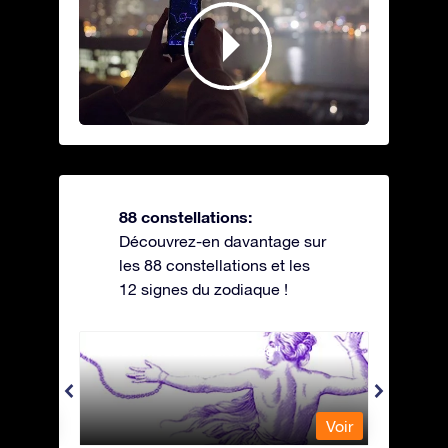
88 constellations:
Découvrez-en davantage sur
les 88 constellations et les
12 signes du zodiaque !
Andromeda - Andromède
Antli
Voir
Voir