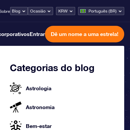
Blog
Ocasião
KRW
Português (BR)
Sobre
corporativos
Entrar
Dê um nome a uma estrela!
Categorias do blog
Astrologia
Astronomia
Bem-estar