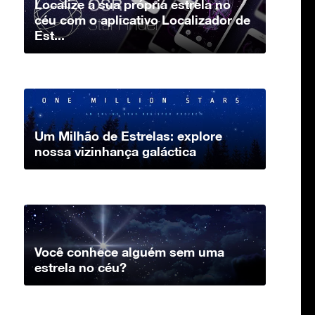
Localize a sua própria estrela no
céu com o aplicativo Localizador de
Est...
Um Milhão de Estrelas: explore
nossa vizinhança galáctica
Você conhece alguém sem uma
estrela no céu?