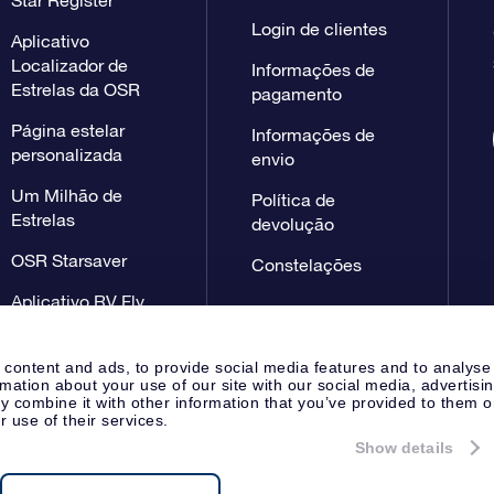
Login de clientes
Aplicativo
Localizador de
Informações de
Estrelas da OSR
pagamento
Página estelar
Informações de
personalizada
envio
Um Milhão de
Política de
Estrelas
devolução
OSR Starsaver
Constelações
Aplicativo RV Fly
me to the stars
 content and ads, to provide social media features and to analyse
rmation about your use of our site with our social media, advertisi
 combine it with other information that you’ve provided to them o
r use of their services.
Show details
Página de imprensa
Declaração
Apeldoorn, The Netherlands