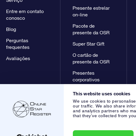
Presente estrelar
Entre em contato
on-line
conosco
Pacote de
Blog
presente da OSR
Perguntas
Super Star Gift
frequentes
O cartão de
Avaliações
presente da OSR
Presentes
corporativos
This website uses cookies
We use cookies to personalise
our traffic. We also share info
and analytics partners who may
that they’ve collected from you
Online Star Register BV
- Laan van de Maagd 83, 7324 BT 