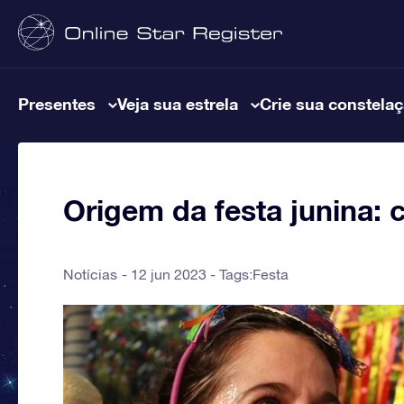
Presentes
Veja sua estrela
Crie sua constela
Origem da festa junina: 
Notícias
12 jun 2023 - Tags:
Festa