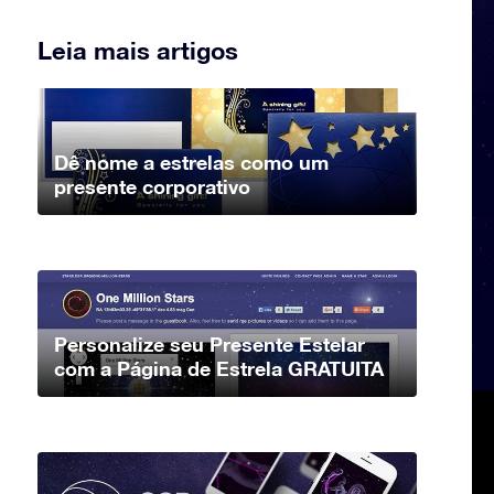
Leia mais artigos
Dê nome a estrelas como um
presente corporativo
Personalize seu Presente Estelar
com a Página de Estrela GRATUITA