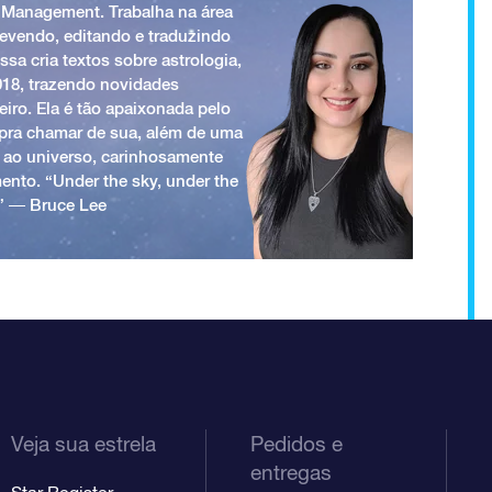
 Management. Trabalha na área
revendo, editando e traduzindo
ssa cria textos sobre astrologia,
018, trazendo novidades
iro. Ela é tão apaixonada pelo
a pra chamar de sua, além de uma
 ao universo, carinhosamente
ento. “Under the sky, under the
.” ― Bruce Lee
Veja sua estrela
Pedidos e
entregas
Star Register