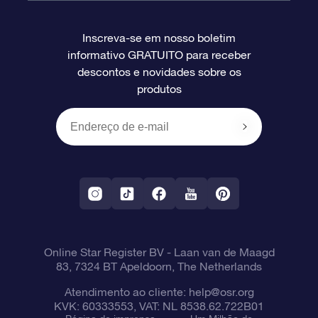
Perguntas frequentes
Super Star Gift
Aplicativo Localizador de Estrelas da OSR
Login de clientes
Inscreva-se em nosso boletim
informativo GRATUITO para receber
Avaliações
O cartão de presente da OSR
Página estelar personalizada
Informações de pagamento
descontos e novidades sobre os
produtos
Presentes corporativos
Um Milhão de Estrelas
Informações de envio
OSR Starsaver
Política de devolução
Aplicativo RV Fly me to the stars
Constelações
Online Star Register BV
- Laan van de Maagd
83, 7324 BT Apeldoorn, The Netherlands
Atendimento ao cliente:
help@osr.org
KVK: 60333553, VAT: NL 8538.62.722B01