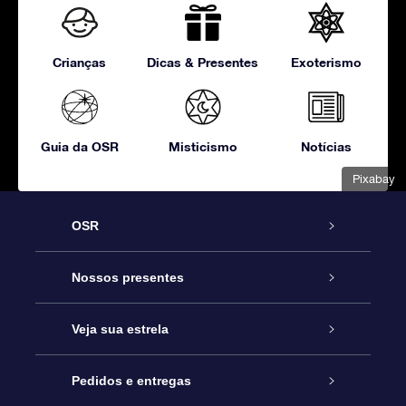
Crianças
Dicas & Presentes
Exoterismo
Guia da OSR
Misticismo
Notícias
Pixabay
OSR
Serviço
Nossos presentes
Entre em contato conosco
Presente estrelar on-line
Veja sua estrela
Blog
Pacote de presente da OSR
Star Register
Pedidos e entregas