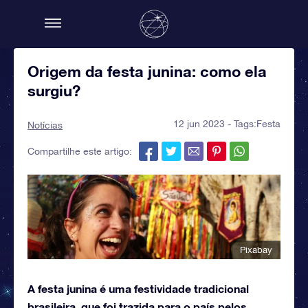
Origem da festa junina: como ela
surgiu?
12 jun 2023 - Tags:
Festa
Notícias
Compartilhe este artigo:
Pixabay
A festa junina é uma festividade tradicional
brasileira, que foi trazida para o país pelos