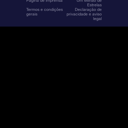
Página de imprensa
Um Milhão de
Estrelas
Termos e condições
Declaração de
gerais
privacidade e aviso
legal