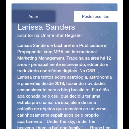
Autor
Posts recentes
Larissa Sanders
Escritor na Online Star Register
Larissa Sanders é bacharel em Publicidade e
Propaganda, com MBA em International
Marketing Management. Trabalha na área há 12
anos - principalmente escrevendo, editando e
traduzindo conteúdos digitais. Na OSR,
Larissa cria textos sobre astrologia, astronomia
e presentes desde 2018, trazendo novidades
semanalmente para o blog brasileiro. Ela é tão
apaixonada pelo céu, que decidiu ter uma
estrela pra chamar de sua, além de uma
coleção de objetos que remetem ao universo,
carinhosamente espalhados pelo próprio
apartamento. “Under the sky, under the
heavens, there is but one family.” ― Bruce Lee