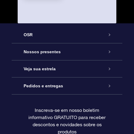
OSR
Serviço
Nossos presentes
Entre em contato conosco
Presente estrelar on-line
Veja sua estrela
Blog
Pacote de presente da OSR
Star Register
Pedidos e entregas
Perguntas frequentes
Super Star Gift
Aplicativo Localizador de Estrelas da OSR
Login de clientes
Inscreva-se em nosso boletim
informativo GRATUITO para receber
Avaliações
O cartão de presente da OSR
Página estelar personalizada
Informações de pagamento
descontos e novidades sobre os
produtos