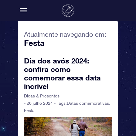
Atualmente navegando em:
Festa
Dia dos avós 2024:
confira como
comemorar essa data
incrível
Dicas & Presentes
- 26 julho 2024 - Tags:
Datas comemorativas
,
Festa