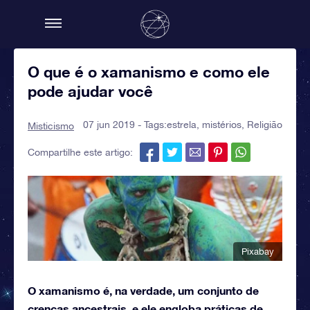
O que é o xamanismo e como ele
pode ajudar você
07 jun 2019 - Tags:
estrela
,
mistérios
,
Religião
Misticismo
Compartilhe este artigo:
Pixabay
O xamanismo é, na verdade, um conjunto de
crenças ancestrais, e ele engloba práticas de