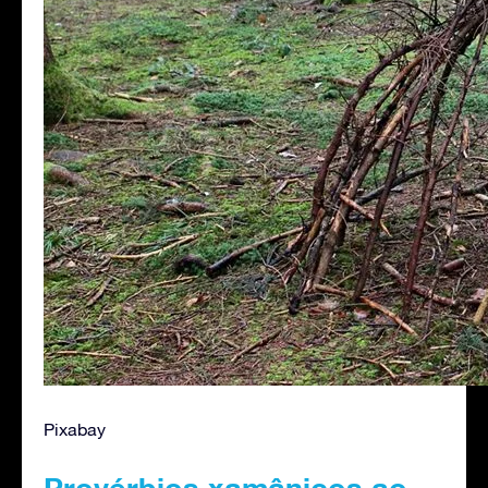
Pixabay
Provérbios xamânicos ao