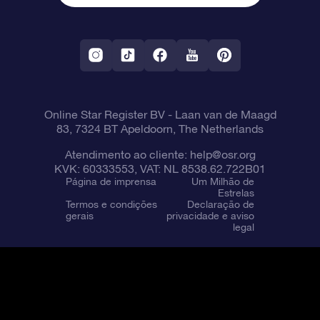
Política de devolução
Aplicativo RV Fly me to the stars
Constelações
Online Star Register BV
- Laan van de Maagd
83, 7324 BT Apeldoorn, The Netherlands
Atendimento ao cliente:
help@osr.org
KVK: 60333553, VAT: NL 8538.62.722B01
Página de imprensa
Um Milhão de
Estrelas
Termos e condições
Declaração de
gerais
privacidade e aviso
legal