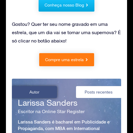
Conheça nosso Blog
Gostou? Quer ter seu nome gravado em uma
estrela, que um dia vai se tornar uma supernova? É
só clicar no botão abaixo!
Compre uma estrela
Autor
Posts recentes
Larissa Sanders
Escritor na Online Star Register
Larissa Sanders é bacharel em Publicidade e
Propaganda, com MBA em International