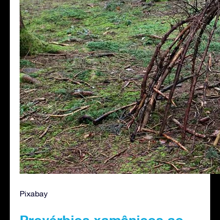
Pixabay
Provérbios xamânicos ao