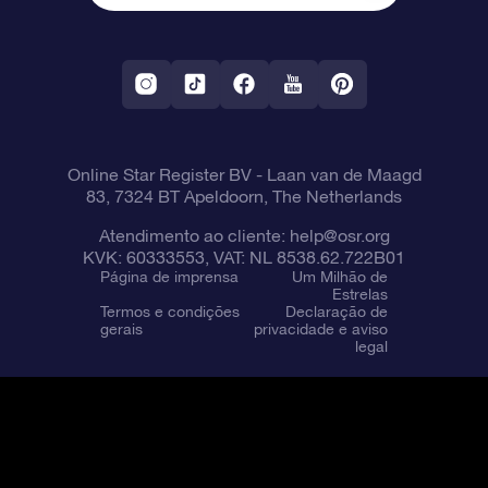
Política de devolução
Aplicativo RV Fly me to the stars
Constelações
Online Star Register BV
- Laan van de Maagd
83, 7324 BT Apeldoorn, The Netherlands
Atendimento ao cliente:
help@osr.org
KVK: 60333553, VAT: NL 8538.62.722B01
Página de imprensa
Um Milhão de
Estrelas
Termos e condições
Declaração de
gerais
privacidade e aviso
legal