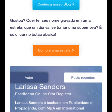
Conheça nosso Blog
Gostou? Quer ter seu nome gravado em uma
estrela, que um dia vai se tornar uma supernova? É
só clicar no botão abaixo!
Compre uma estrela
Autor
Posts recentes
Larissa Sanders
Escritor na Online Star Register
Larissa Sanders é bacharel em Publicidade e
Propaganda, com MBA em International