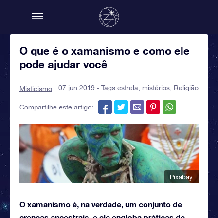
O que é o xamanismo e como ele
pode ajudar você
07 jun 2019 - Tags:
estrela
,
mistérios
,
Religião
Misticismo
Compartilhe este artigo:
Pixabay
O xamanismo é, na verdade, um conjunto de
crenças ancestrais, e ele engloba práticas de