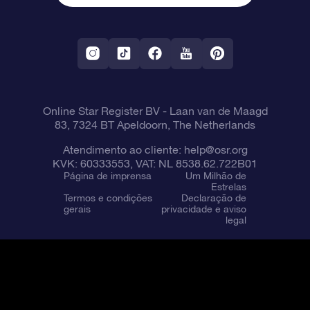
Política de devolução
Aplicativo RV Fly me to the stars
Constelações
Online Star Register BV
- Laan van de Maagd
83, 7324 BT Apeldoorn, The Netherlands
Atendimento ao cliente:
help@osr.org
KVK: 60333553, VAT: NL 8538.62.722B01
Página de imprensa
Um Milhão de
Estrelas
Termos e condições
Declaração de
gerais
privacidade e aviso
legal