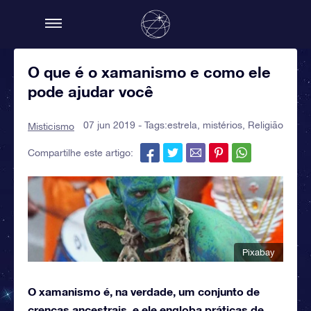
O que é o xamanismo e como ele
pode ajudar você
07 jun 2019 - Tags:
estrela
,
mistérios
,
Religião
Misticismo
Compartilhe este artigo:
Pixabay
O xamanismo é, na verdade, um conjunto de
crenças ancestrais, e ele engloba práticas de