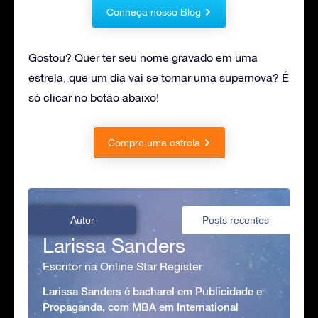
Conheça nosso Blog
Gostou? Quer ter seu nome gravado em uma
estrela, que um dia vai se tornar uma supernova? É
só clicar no botão abaixo!
Compre uma estrela
Autor
Posts recentes
Larissa Sanders
Escritor na Online Star Register
Larissa Sanders é bacharel em Publicidade e
Propaganda, com MBA em International