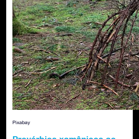
Pixabay
Provérbios xamânicos ao