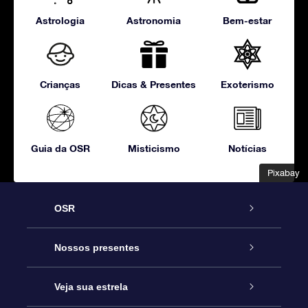
Astrologia
Astronomia
Bem-estar
Crianças
Dicas & Presentes
Exoterismo
Guia da OSR
Misticismo
Notícias
Pixabay
Pixabay
OSR
Serviço
Nossos presentes
Entre em contato conosco
Presente estrelar on-line
Veja sua estrela