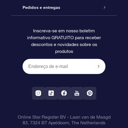
Blog
Pacote de presente da OSR
Star Register
Pedidos e entregas
Perguntas frequentes
Super Star Gift
Aplicativo Localizador de Estrelas da OSR
Login de clientes
Inscreva-se em nosso boletim
informativo GRATUITO para receber
Avaliações
O cartão de presente da OSR
Página estelar personalizada
Informações de pagamento
descontos e novidades sobre os
produtos
Presentes corporativos
Um Milhão de Estrelas
Informações de envio
OSR Starsaver
Política de devolução
Aplicativo RV Fly me to the stars
Constelações
Online Star Register BV
- Laan van de Maagd
83, 7324 BT Apeldoorn, The Netherlands