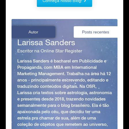
Conheça nosso Blog!
Autor
Posts recentes
Larissa Sanders
Escritor na Online Star Register
Larissa Sanders é bacharel em Publicidade e
Propaganda, com MBA em International
Marketing Management. Trabalha na área há 12
anos - principalmente escrevendo, editando e
traduzindo conteúdos digitais. Na OSR,
Larissa cria textos sobre astrologia, astronomia
e presentes desde 2018, trazendo novidades
semanalmente para o blog brasileiro. Ela é tão
apaixonada pelo céu, que decidiu ter uma
estrela pra chamar de sua, além de uma
coleção de objetos que remetem ao universo,