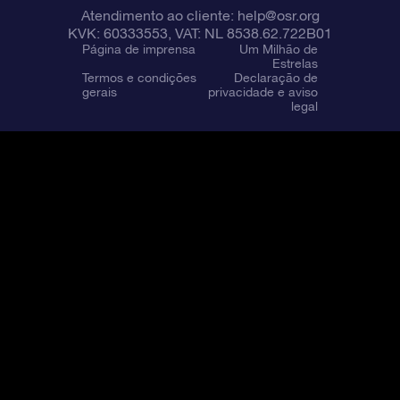
Atendimento ao cliente:
help@osr.org
KVK: 60333553, VAT: NL 8538.62.722B01
Página de imprensa
Um Milhão de
Estrelas
Termos e condições
Declaração de
gerais
privacidade e aviso
legal