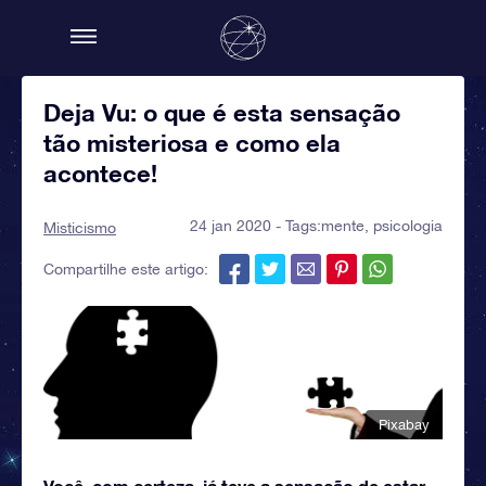
Deja Vu: o que é esta sensação
tão misteriosa e como ela
acontece!
24 jan 2020 - Tags:
mente
,
psicologia
Misticismo
Compartilhe este artigo:
Pixabay
Você, com certeza, já teve a sensação de estar