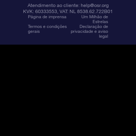
Atendimento ao cliente:
help@osr.org
KVK: 60333553, VAT: NL 8538.62.722B01
Página de imprensa
Um Milhão de
Estrelas
Termos e condições
Declaração de
gerais
privacidade e aviso
legal