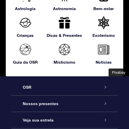
Astrologia
Astronomia
Bem-estar
Crianças
Dicas & Presentes
Exoterismo
Guia da OSR
Misticismo
Notícias
Pixabay
Pixabay
OSR
Serviço
Nossos presentes
Entre em contato conosco
Presente estrelar on-line
Veja sua estrela