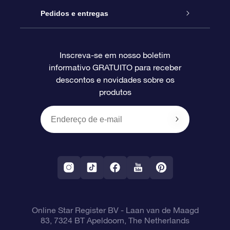
Blog
Pacote de presente da OSR
Star Register
Pedidos e entregas
Perguntas frequentes
Super Star Gift
Aplicativo Localizador de Estrelas da OSR
Login de clientes
Inscreva-se em nosso boletim
informativo GRATUITO para receber
Avaliações
O cartão de presente da OSR
Página estelar personalizada
Informações de pagamento
descontos e novidades sobre os
produtos
Presentes corporativos
Um Milhão de Estrelas
Informações de envio
OSR Starsaver
Política de devolução
Aplicativo RV Fly me to the stars
Constelações
Online Star Register BV
- Laan van de Maagd
83, 7324 BT Apeldoorn, The Netherlands