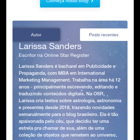
Conheça nosso Blog!
Autor
Posts recentes
Larissa Sanders
Escritor na Online Star Register
Larissa Sanders é bacharel em Publicidade e
Propaganda, com MBA em International
Marketing Management. Trabalha na área há 12
anos - principalmente escrevendo, editando e
traduzindo conteúdos digitais. Na OSR,
Larissa cria textos sobre astrologia, astronomia
e presentes desde 2018, trazendo novidades
semanalmente para o blog brasileiro. Ela é tão
apaixonada pelo céu, que decidiu ter uma
estrela pra chamar de sua, além de uma
coleção de objetos que remetem ao universo,