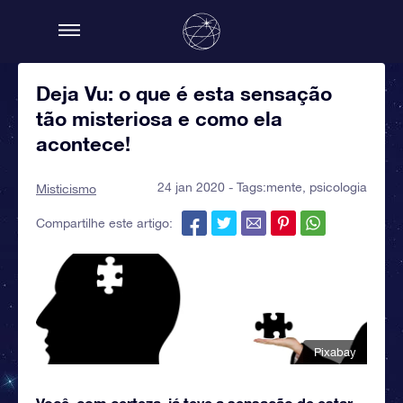
Deja Vu: o que é esta sensação
tão misteriosa e como ela
acontece!
24 jan 2020 - Tags:
mente
,
psicologia
Misticismo
Compartilhe este artigo:
Pixabay
Você, com certeza, já teve a sensação de estar