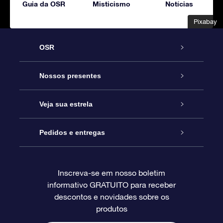
Guia da OSR
Misticismo
Notícias
Pixabay
Pixabay
OSR
Serviço
Nossos presentes
Entre em contato conosco
Presente estrelar on-line
Veja sua estrela
Blog
Pacote de presente da OSR
Star Register
Pedidos e entregas
Perguntas frequentes
Super Star Gift
Aplicativo Localizador de Estrelas da OSR
Login de clientes
Inscreva-se em nosso boletim
informativo GRATUITO para receber
Avaliações
O cartão de presente da OSR
Página estelar personalizada
Informações de pagamento
descontos e novidades sobre os
produtos
Presentes corporativos
Um Milhão de Estrelas
Informações de envio