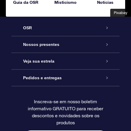
Guia da OSR
Misticismo
Notícias
Pixabay
Pixabay
OSR
Serviço
Nossos presentes
Entre em contato conosco
Presente estrelar on-line
Veja sua estrela
Blog
Pacote de presente da OSR
Star Register
Pedidos e entregas
Perguntas frequentes
Super Star Gift
Aplicativo Localizador de Estrelas da OSR
Login de clientes
Inscreva-se em nosso boletim
informativo GRATUITO para receber
Avaliações
O cartão de presente da OSR
Página estelar personalizada
Informações de pagamento
descontos e novidades sobre os
produtos
Presentes corporativos
Um Milhão de Estrelas
Informações de envio