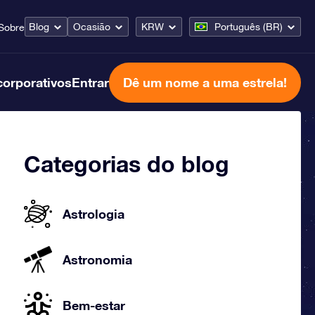
Blog
Ocasião
KRW
Português (BR)
Sobre
corporativos
Entrar
Dê um nome a uma estrela!
Categorias do blog
Astrologia
Astronomia
Bem-estar