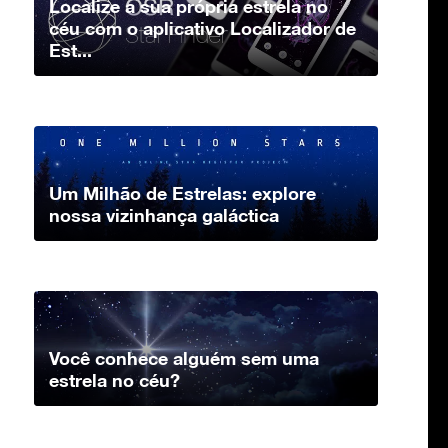
Localize a sua própria estrela no
céu com o aplicativo Localizador de
Est...
Um Milhão de Estrelas: explore
nossa vizinhança galáctica
Você conhece alguém sem uma
estrela no céu?