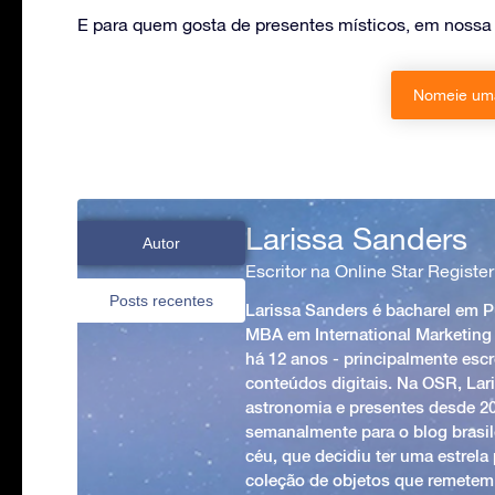
E para quem gosta de presentes místicos, em nossa 
Nomeie uma
Larissa Sanders
Autor
Escritor na Online Star Register
Posts recentes
Larissa Sanders é bacharel em 
MBA em International Marketing
há 12 anos - principalmente esc
conteúdos digitais. Na OSR, Lari
astronomia e presentes desde 2
semanalmente para o blog brasile
céu, que decidiu ter uma estrel
coleção de objetos que remetem