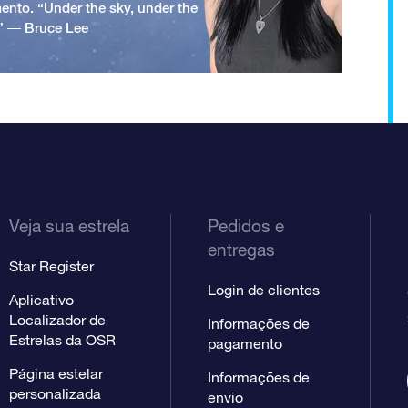
ento. “Under the sky, under the
.” ― Bruce Lee
Veja sua estrela
Pedidos e
entregas
Star Register
Login de clientes
Aplicativo
Localizador de
Informações de
Estrelas da OSR
pagamento
Página estelar
Informações de
personalizada
envio