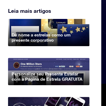
Leia mais artigos
Dê nome a estrelas como um
presente corporativo
Personalize seu Presente Estelar
com a Página de Estrela GRATUITA