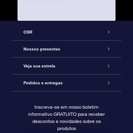
OSR
Serviço
Nossos presentes
Entre em contato conosco
Presente estrelar on-line
Veja sua estrela
Blog
Pacote de presente da OSR
Star Register
Pedidos e entregas
Perguntas frequentes
Super Star Gift
Aplicativo Localizador de Estrelas da OSR
Login de clientes
Inscreva-se em nosso boletim
informativo GRATUITO para receber
Avaliações
O cartão de presente da OSR
Página estelar personalizada
Informações de pagamento
descontos e novidades sobre os
produtos
Presentes corporativos
Um Milhão de Estrelas
Informações de envio