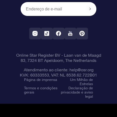
OSR Starsaver
Política de devolução
Aplicativo RV Fly me to the stars
Constelações
Online Star Register BV
- Laan van de Maagd
83, 7324 BT Apeldoorn, The Netherlands
Atendimento ao cliente:
help@osr.org
KVK: 60333553, VAT: NL 8538.62.722B01
Página de imprensa
Um Milhão de
Estrelas
Termos e condições
Declaração de
gerais
privacidade e aviso
legal