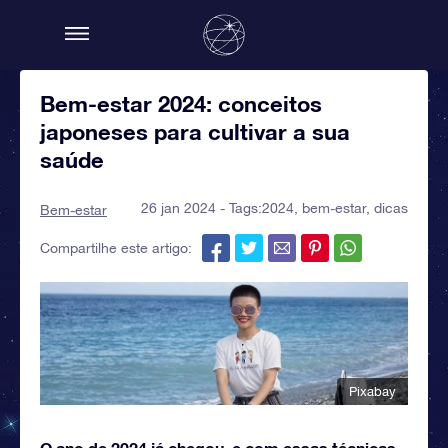
Bem-estar 2024: conceitos
japoneses para cultivar a sua
saúde
26 jan 2024 - Tags:
2024
,
bem-estar
,
dicas
Bem-estar
Compartilhe este artigo:
Pixabay
O ano de 2024 já chegou, e com essas técnicas