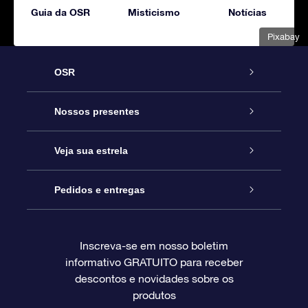
Guia da OSR
Misticismo
Notícias
Pixabay
OSR
Serviço
Nossos presentes
Entre em contato conosco
Presente estrelar on-line
Veja sua estrela
Blog
Pacote de presente da OSR
Star Register
Pedidos e entregas
Perguntas frequentes
Super Star Gift
Aplicativo Localizador de Estrelas da OSR
Login de clientes
Inscreva-se em nosso boletim
informativo GRATUITO para receber
Avaliações
O cartão de presente da OSR
Página estelar personalizada
Informações de pagamento
descontos e novidades sobre os
produtos
Presentes corporativos
Um Milhão de Estrelas
Informações de envio