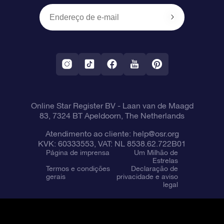
OSR Starsaver
Política de devolução
Aplicativo RV Fly me to the stars
Constelações
Online Star Register BV
- Laan van de Maagd
83, 7324 BT Apeldoorn, The Netherlands
Atendimento ao cliente:
help@osr.org
KVK: 60333553, VAT: NL 8538.62.722B01
Página de imprensa
Um Milhão de
Estrelas
Termos e condições
Declaração de
gerais
privacidade e aviso
legal