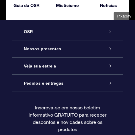
Guia da OSR
Misticismo
Notícias
Pixabay
OSR
Serviço
Nossos presentes
Entre em contato conosco
Presente estrelar on-line
Veja sua estrela
Blog
Pacote de presente da OSR
Star Register
Pedidos e entregas
Perguntas frequentes
Super Star Gift
Aplicativo Localizador de Estrelas da OSR
Login de clientes
Inscreva-se em nosso boletim
informativo GRATUITO para receber
Avaliações
O cartão de presente da OSR
Página estelar personalizada
Informações de pagamento
descontos e novidades sobre os
produtos
Presentes corporativos
Um Milhão de Estrelas
Informações de envio