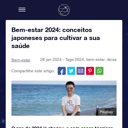
Bem-estar 2024: conceitos
japoneses para cultivar a sua
saúde
26 jan 2024 - Tags:
2024
,
bem-estar
,
dicas
Bem-estar
Compartilhe este artigo:
Pixabay
O ano de 2024 já chegou, e com essas técnicas