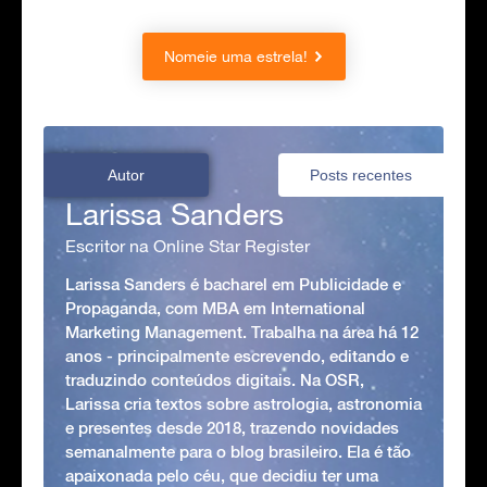
Nomeie uma estrela!
Autor
Posts recentes
Larissa Sanders
Escritor na Online Star Register
Larissa Sanders é bacharel em Publicidade e
Propaganda, com MBA em International
Marketing Management. Trabalha na área há 12
anos - principalmente escrevendo, editando e
traduzindo conteúdos digitais. Na OSR,
Larissa cria textos sobre astrologia, astronomia
e presentes desde 2018, trazendo novidades
semanalmente para o blog brasileiro. Ela é tão
apaixonada pelo céu, que decidiu ter uma