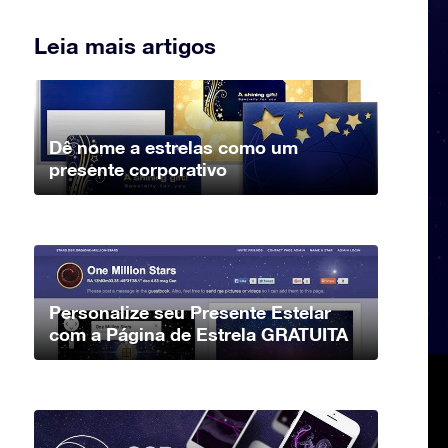
Leia mais artigos
Dê nome a estrelas como um
presente corporativo
Personalize seu Presente Estelar
com a Página de Estrela GRATUITA