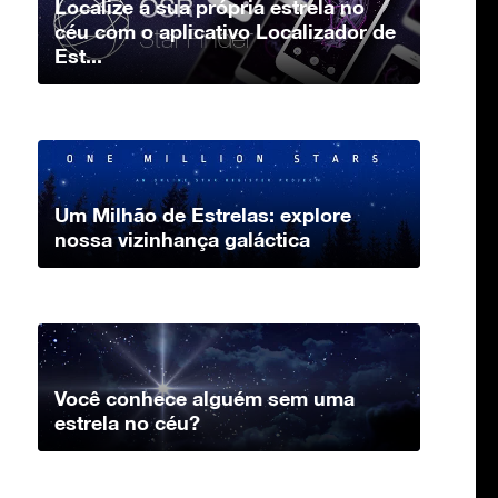
Localize a sua própria estrela no
céu com o aplicativo Localizador de
Est...
Um Milhão de Estrelas: explore
nossa vizinhança galáctica
Você conhece alguém sem uma
estrela no céu?