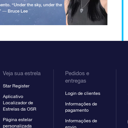
ento. “Under the sky, under the
.” ― Bruce Lee
Veja sua estrela
Pedidos e
entregas
Star Register
Login de clientes
Aplicativo
Localizador de
Informações de
Estrelas da OSR
pagamento
Página estelar
Informações de
personalizada
envio