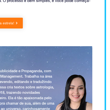
. O processo é bem simples, e você pode começá-
 estrela!
Publicidade e Propaganda, com
 Management. Trabalha na área
revendo, editando e traduzindo
ssa cria textos sobre astrologia,
018, trazendo novidades
iro. Ela é tão apaixonada pelo
a pra chamar de sua, além de uma
 ao universo, carinhosamente