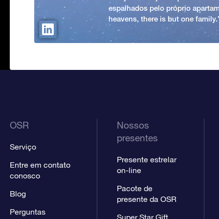
espalhados pelo próprio apartam
heavens, there is but one family
OSR
Nossos
presentes
Serviço
Presente estrelar
Entre em contato
on-line
conosco
Pacote de
Blog
presente da OSR
Perguntas
Super Star Gift