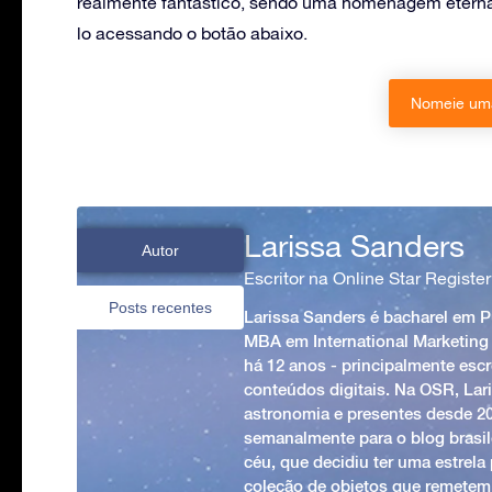
realmente fantástico, sendo uma homenagem eterna
lo acessando o botão abaixo.
Nomeie uma
Larissa Sanders
Autor
Escritor na Online Star Register
Posts recentes
Larissa Sanders é bacharel em 
MBA em International Marketing
há 12 anos - principalmente esc
conteúdos digitais. Na OSR, Lari
astronomia e presentes desde 2
semanalmente para o blog brasile
céu, que decidiu ter uma estrel
coleção de objetos que remetem