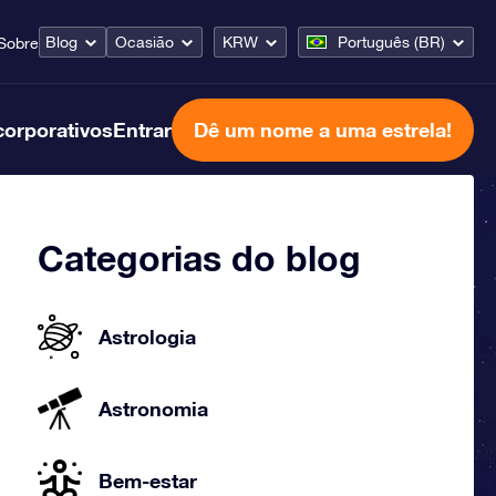
Blog
Ocasião
KRW
Português (BR)
Sobre
corporativos
Entrar
Dê um nome a uma estrela!
Categorias do blog
Astrologia
Astronomia
Bem-estar