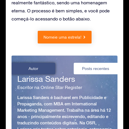
realmente fantástico, sendo uma homenagem
eterna. O processo é bem simples, e você pode
começá-lo acessando o botão abaixo.
Nomeie uma estrela!
Autor
Posts recentes
Larissa Sanders
Escritor na Online Star Register
Larissa Sanders é bacharel em Publicidade e
Propaganda, com MBA em International
Marketing Management. Trabalha na área há 12
anos - principalmente escrevendo, editando e
traduzindo conteúdos digitais. Na OSR,