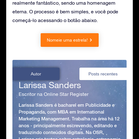
realmente fantástico, sendo uma homenagem
eterna. O processo é bem simples, e você pode
começá-lo acessando o botão abaixo.
Nomeie uma estrela!
Autor
Posts recentes
Larissa Sanders
Escritor na Online Star Register
Larissa Sanders é bacharel em Publicidade e
Propaganda, com MBA em International
Marketing Management. Trabalha na área há 12
anos - principalmente escrevendo, editando e
traduzindo conteúdos digitais. Na OSR,