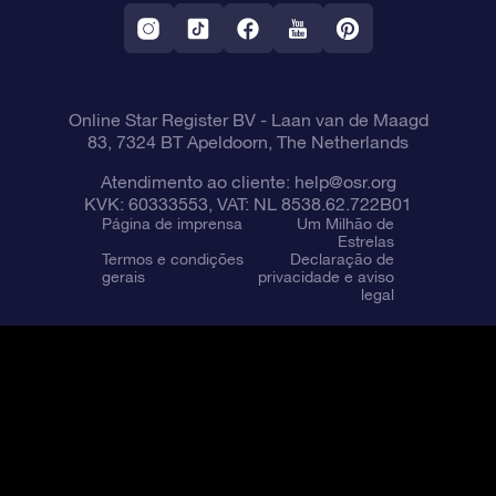
Aplicativo RV Fly me to the stars
Constelações
Online Star Register BV
- Laan van de Maagd
83, 7324 BT Apeldoorn, The Netherlands
Atendimento ao cliente:
help@osr.org
KVK: 60333553, VAT: NL 8538.62.722B01
Página de imprensa
Um Milhão de
Estrelas
Termos e condições
Declaração de
gerais
privacidade e aviso
legal