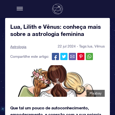
Lua, Lilith e Vênus: conheça mais
sobre a astrologia feminina
22 jul 2024 - Tags:
lua
,
Vênus
Astrologia
Compartilhe este artigo:
Pixabay
Que tal um pouco de autoconhecimento,
empoderamento, e conexão com a sua própria