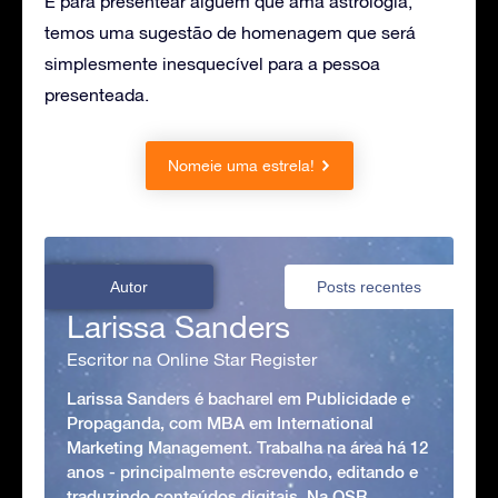
E para presentear alguém que ama astrologia,
temos uma sugestão de homenagem que será
simplesmente inesquecível para a pessoa
presenteada.
Nomeie uma estrela!
Autor
Posts recentes
Larissa Sanders
Escritor na Online Star Register
Larissa Sanders é bacharel em Publicidade e
Propaganda, com MBA em International
Marketing Management. Trabalha na área há 12
anos - principalmente escrevendo, editando e
traduzindo conteúdos digitais. Na OSR,