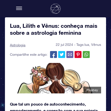
Lua, Lilith e Vênus: conheça mais
sobre a astrologia feminina
22 jul 2024 - Tags:
lua
,
Vênus
Astrologia
Compartilhe este artigo:
Pixabay
Que tal um pouco de autoconhecimento,
empoderamento, e conexão com a sua própria