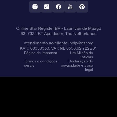
Aplicativo RV Fly me to the stars
Constelações
Online Star Register BV
- Laan van de Maagd
83, 7324 BT Apeldoorn, The Netherlands
Atendimento ao cliente:
help@osr.org
KVK: 60333553, VAT: NL 8538.62.722B01
Página de imprensa
Um Milhão de
Estrelas
Termos e condições
Declaração de
gerais
privacidade e aviso
legal