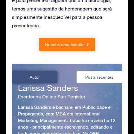
E para presentear alguém que ama astrologia,
temos uma sugestão de homenagem que será
simplesmente inesquecível para a pessoa
presenteada.
Nomeie uma estrela!
Autor
Posts recentes
Larissa Sanders
Escritor na Online Star Register
Larissa Sanders é bacharel em Publicidade e
Propaganda, com MBA em International
Marketing Management. Trabalha na área há 12
anos - principalmente escrevendo, editando e
traduzindo conteúdos digitais. Na OSR,