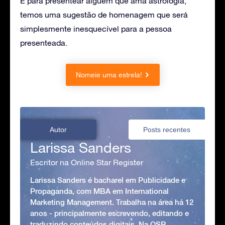
E para presentear alguém que ama astrologia,
temos uma sugestão de homenagem que será
simplesmente inesquecível para a pessoa
presenteada.
Nomeie uma estrela!
Autor
Posts recentes
Larissa Sanders
Escritor na Online Star Register
Larissa Sanders é bacharel em Publicidade e
Propaganda, com MBA em International
Marketing Management. Trabalha na área há 12
anos - principalmente escrevendo, editando e
traduzindo conteúdos digitais. Na OSR,