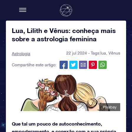
Lua, Lilith e Vênus: conheça mais
sobre a astrologia feminina
22 jul 2024 - Tags:
lua
,
Vênus
Astrologia
Compartilhe este artigo:
Pixabay
Que tal um pouco de autoconhecimento,
empoderamento, e conexão com a sua própria