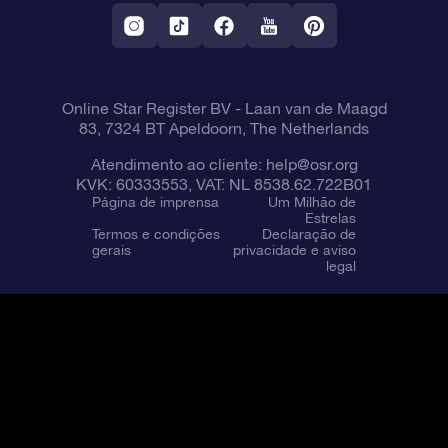
Aplicativo RV Fly me to the stars
Constelações
Online Star Register BV
- Laan van de Maagd
83, 7324 BT Apeldoorn, The Netherlands
Atendimento ao cliente:
help@osr.org
KVK: 60333553, VAT: NL 8538.62.722B01
Página de imprensa
Um Milhão de
Estrelas
Termos e condições
Declaração de
gerais
privacidade e aviso
legal