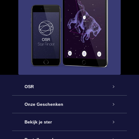
OSR
Service
Onze Geschenken
Contact
Online Star Gift
Bekijk je ster
Blog