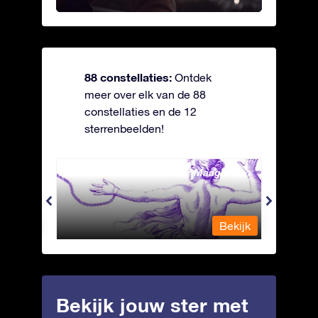
88 constellaties:
Ontdek
meer over elk van de 88
constellaties en de 12
sterrenbeelden!
Andromeda - Geketende Maagd
Antli
Bekijk
Bekijk
Bekijk jouw ster met