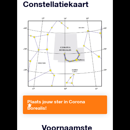
Constellatiekaart
Plaats jouw ster in Corona
Borealis!
Voornaamste