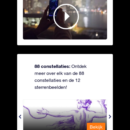
88 constellaties:
Ontdek
meer over elk van de 88
constellaties en de 12
sterrenbeelden!
Andromeda - Geketende Maagd
Antli
Bekijk
Bekijk