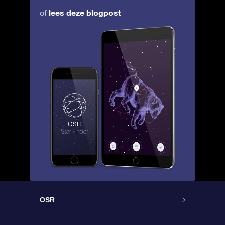
lees deze blogpost
of
OSR