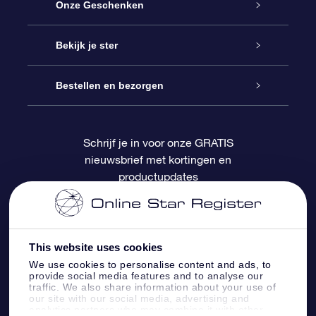
Service
Onze Geschenken
Contact
Online Star Gift
Bekijk je ster
Blog
OSR Cadeaupakket
Sterrenregister
Bestellen en bezorgen
Veelgestelde vragen
Super Ster Cadeau
OSR Star Finder App
Klantenlogin
Schrijf je in voor onze GRATIS
nieuwsbrief met kortingen en
OSR Recensies
OSR Cadeaukaart
Gepersonaliseerde sterrenpagina
Betalingsinformatie
productupdates
Relatiegeschenken
One Million Stars
Verzendinformatie
OSR Starsaver
Retourbeleid
This website uses cookies
We use cookies to personalise content and ads, to
provide social media features and to analyse our
Fly me to the Stars App
Constellaties
traffic. We also share information about your use of
our site with our social media, advertising and
analytics partners who may combine it with other