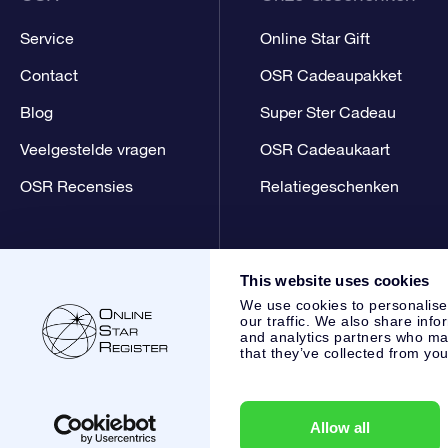
Service
Online Star Gift
Contact
OSR Cadeaupakket
Blog
Super Ster Cadeau
Veelgestelde vragen
OSR Cadeaukaart
OSR Recensies
Relatiegeschenken
This website uses cookies
We use cookies to personalise
our traffic. We also share info
and analytics partners who may
that they’ve collected from you
Online Star Register BV
- Laan van de Maagd 83, 7324 BT 
,
Klantenservice:
help@osr.org
KVK: 60333553, VAT: NL 853
Allow all