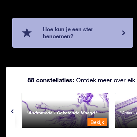
Hoe kun je een ster
benoemen?
88 constellaties:
Ontdek meer over elk 
Andromeda - Geketende Maagd
Antlia 
ekijk
Bekijk