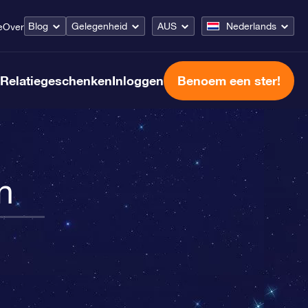
Blog
Gelegenheid
AUS
Nederlands
e
Over
Relatiegeschenken
Inloggen
Benoem een ster!
n