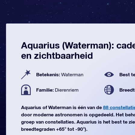
Aquarius (Waterman): cade
en zichtbaarheid
Betekenis:
Best te
Waterman
Familie:
Breedt
Dierenriem
Aquarius of Waterman is één van de
88 constellati
door moderne astronomen is opgedeeld. Het beho
groep van constellaties. Aquarius is het best te zi
breedtegraden +65° tot -90°).