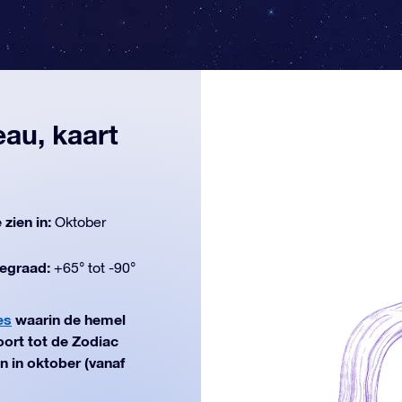
au, kaart
 zien in:
Oktober
egraad:
+65° tot -90°
es
waarin de hemel
ort tot de Zodiac
en in oktober (vanaf