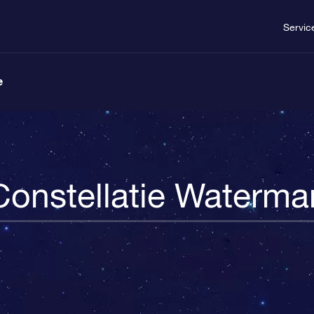
Servic
e
Constellatie Waterma