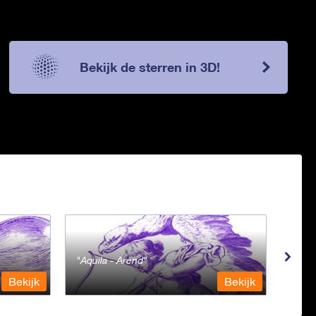
Bekijk de sterren in 3D!
Aquila - Arend
Ara 
Bekijk
Bekijk