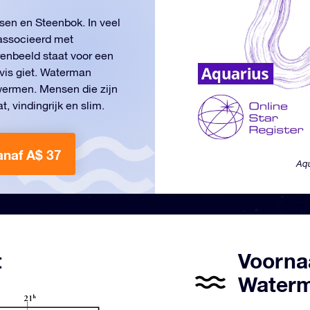
sen en Steenbok. In veel
eassocieerd met
renbeeld staat voor een
vis giet. Waterman
zwermen. Mensen die zijn
, vindingrijk en slim.
anaf A$ 37
Aqu
t
Voorna
Waterm