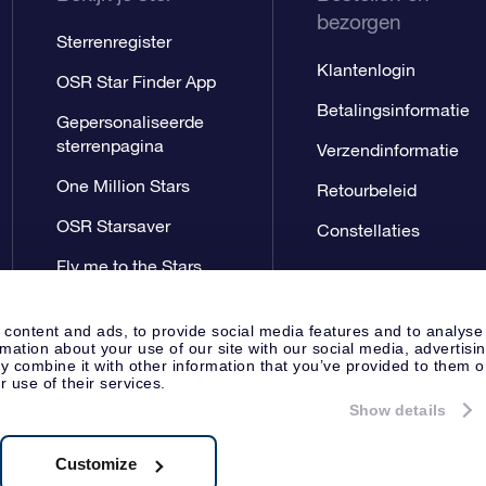
bezorgen
Sterrenregister
Klantenlogin
OSR Star Finder App
Betalingsinformatie
Gepersonaliseerde
sterrenpagina
Verzendinformatie
One Million Stars
Retourbeleid
OSR Starsaver
Constellaties
Fly me to the Stars
App
 content and ads, to provide social media features and to analyse
rmation about your use of our site with our social media, advertisi
 combine it with other information that you’ve provided to them o
r use of their services.
Show details
Perspagina
Privacyverklaring
Al
Apeldoorn, The Netherlands
8.62.722B01
Customize