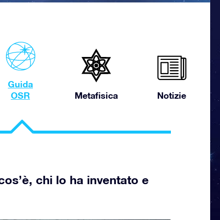
Guida
OSR
Metafisica
Notizie
s’è, chi lo ha inventato e