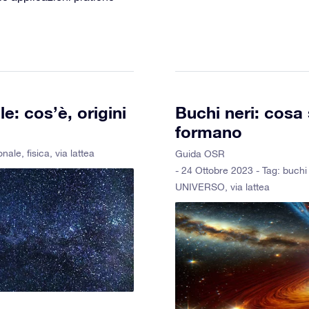
e: cos’è, origini
Buchi neri: cosa
formano
onale
,
fisica
,
via lattea
Guida OSR
- 24 Ottobre 2023 - Tag:
buchi 
UNIVERSO
,
via lattea