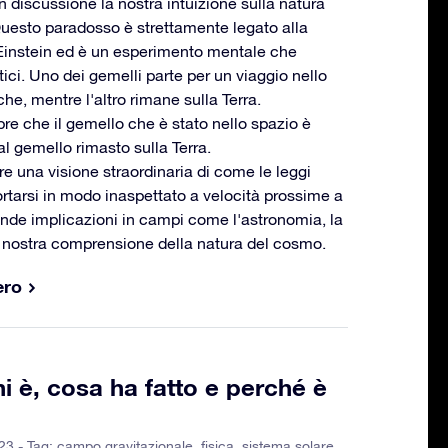
 discussione la nostra intuizione sulla natura
Questo paradosso è strettamente legato alla
rt Einstein ed è un esperimento mentale che
ici. Uno dei gemelli parte per un viaggio nello
iche, mentre l'altro rimane sulla Terra.
pre che il gemello che è stato nello spazio è
l gemello rimasto sulla Terra.
re una visione straordinaria di come le leggi
rtarsi in modo inaspettato a velocità prossime a
onde implicazioni in campi come l'astronomia, la
la nostra comprensione della natura del cosmo.
ero
i è, cosa ha fatto e perché è
23 - Tag:
campo gravitazionale
,
fisica
,
sistema solare