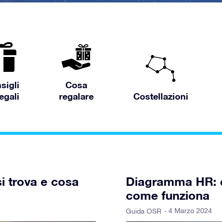
sigli
Cosa
egali
regalare
Costellazioni
si trova e cosa
Diagramma HR: co
come funziona
- 4 Marzo 2024
Guida OSR