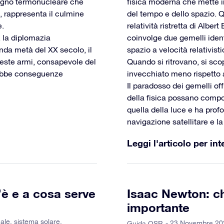
digno termonucleare che
fisica moderna che mette in
 rappresenta il culmine
del tempo e dello spazio. 
e.
relatività ristretta di Albe
, la diplomazia
coinvolge due gemelli ident
nda metà del XX secolo, il
spazio a velocità relativist
ueste armi, consapevole del
Quando si ritrovano, si sco
vrebbe conseguenze
invecchiato meno rispetto a
Il paradosso dei gemelli off
della fisica possano compo
quella della luce e ha prof
navigazione satellitare e 
Leggi l'articolo per int
’è e a cosa serve
Isaac Newton: ch
importante
ale
,
sistema solare
,
- 23 Novembre 20
Guida OSR