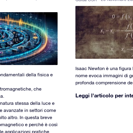
Isaac Newton è una figura l
ondamentali della fisica e
nome evoca immagini di gen
profonda comprensione dei 
ttromagnetiche, che
Leggi l'articolo per int
a.
natura stessa della luce e
ie avanzate in settori come
to altro. In questa breve
romagnetico e perché è così
le applicazioni pratiche