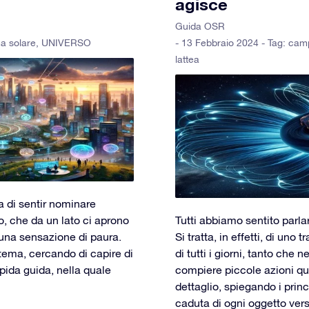
agisce
Guida OSR
a solare
,
UNIVERSO
- 13 Febbraio 2024 - Tag:
camp
lattea
a di sentir nominare
, che da un lato ci aprono
Tutti abbiamo sentito parlare
i una sensazione di paura.
Si tratta, in effetti, di uno 
 tema, cercando di capire di
di tutti i giorni, tanto che
pida guida, nella quale
compiere piccole azioni quo
dettaglio, spiegando i prin
caduta di ogni oggetto verso