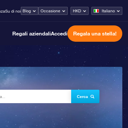
Blog
Occasione
HKD
Italiano
nza
Su di noi
Regali aziendali
Accedi
Regala una stella!
Cerca