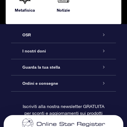
Metafisica
Notizie
OSR
Assistenza
I nostri doni
Contattaci
Online Star Gift
Guarda la tua stella
Blog
Pacchetto regalo OSR
Registro stellare
Ordini e consegne
Domande frequenti
Super Star Gift
App OSR Star Finder
Login Cliente
Iscriviti alla nostra newsletter GRATUITA
per sconti e aggiornamenti sui prodotti
OSR Recensioni
Gift Card OSR
Star Page personalizzata
Informazioni di Pagamento