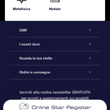
Metafisica
Notizie
OSR
Assistenza
I nostri doni
Contattaci
Online Star Gift
Guarda la tua stella
Blog
Pacchetto regalo OSR
Registro stellare
Ordini e consegne
Domande frequenti
Super Star Gift
App OSR Star Finder
Login Cliente
Iscriviti alla nostra newsletter GRATUITA
per sconti e aggiornamenti sui prodotti
OSR Recensioni
Gift Card OSR
Star Page personalizzata
Informazioni di Pagamento