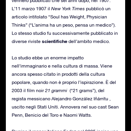
vennero pubblicati che sei anni dopo, nel 1907.
L’11 marzo 1907 il
New York Times
pubblicò un
articolo intitolato “Soul has Weight, Physician
Thinks” (“L’anima ha un peso, pensa un medico”).
Lo stesso studio fu successivamente pubblicato in
scientifiche
diverse riviste
dell’ambito medico.
Lo studio ebbe un enorme impatto
nell’immaginario e nella cultura di massa. Viene
ancora spesso citato in prodotti della cultura
popolare, quando non è proprio l’ispirazione. È del
2003 il film noir
21 grammi
(“21 grams”), del
regista messicano Alejandro González Iñárritu ,
uscito negli Stati Uniti. Annovera nel suo cast Sean
Penn, Benicio del Toro e Naomi Watts.