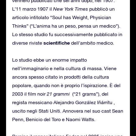
vennero pubblicati che sei anni dopo, nel 1907.
L’11 marzo 1907 il
New York Times
pubblicò un
articolo intitolato “Soul has Weight, Physician
Thinks” (“L’anima ha un peso, pensa un medico”).
Lo stesso studio fu successivamente pubblicato in
scientifiche
diverse riviste
dell’ambito medico.
Lo studio ebbe un enorme impatto
nell’immaginario e nella cultura di massa. Viene
ancora spesso citato in prodotti della cultura
popolare, quando non è proprio l’ispirazione. È del
2003 il film noir
21 grammi
(“21 grams”), del
regista messicano Alejandro González Iñárritu ,
uscito negli Stati Uniti. Annovera nel suo cast Sean
Penn, Benicio del Toro e Naomi Watts.