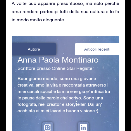
A volte può apparire presuntuoso, ma solo perché
ama rendere partecipi tutti della sua cultura e lo fa
in modo molto eloquente.
Autore
Articoli recenti
Anna Paola Montinaro
Scrittore presso Online Star Register
Buongiorno mondo, sono una giovane
creativa, amo la vita e raccontarla attraverso i
miei canali social e la mie energia e' intrisa tra
le pause delle parole che scrivo. Sono una
fotografa, reel creator e storyteller. Dai un'
occhiata ai miei lavori e buona visione :)