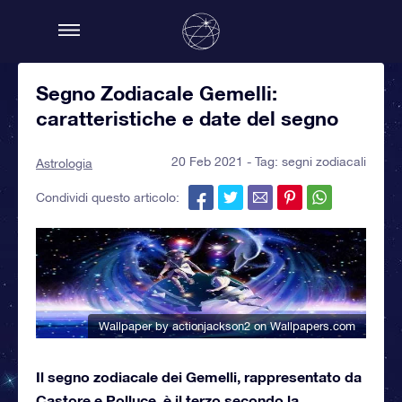
Segno Zodiacale Gemelli:
caratteristiche e date del segno
20 Feb 2021 - Tag:
segni zodiacali
Astrologia
Condividi questo articolo:
Wallpaper by actionjackson2
on Wallpapers.com
Il segno zodiacale dei Gemelli, rappresentato da
Castore e Polluce, è il terzo secondo la