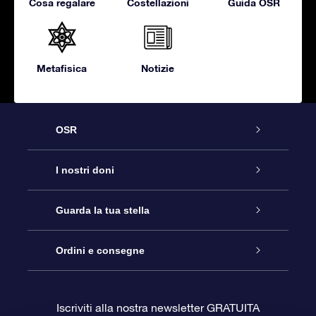
Cosa regalare
Costellazioni
Guida OSR
Metafisica
Notizie
OSR
Assistenza
I nostri doni
Contattaci
Online Star Gift
Guarda la tua stella
Blog
Pacchetto regalo OSR
Registro stellare
Ordini e consegne
Domande frequenti
Super Star Gift
App OSR Star Finder
Login Cliente
Iscriviti alla nostra newsletter GRATUITA