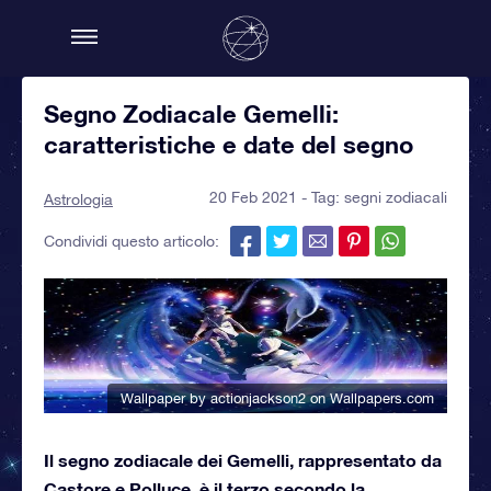
Segno Zodiacale Gemelli:
caratteristiche e date del segno
20 Feb 2021 - Tag:
segni zodiacali
Astrologia
Condividi questo articolo:
Wallpaper by actionjackson2
on Wallpapers.com
Il segno zodiacale dei Gemelli, rappresentato da
Castore e Polluce, è il terzo secondo la