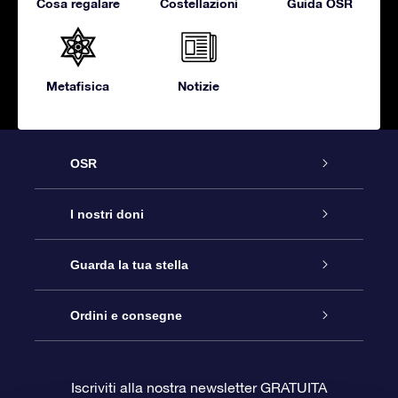
Cosa regalare
Costellazioni
Guida OSR
Metafisica
Notizie
OSR
Assistenza
I nostri doni
Contattaci
Online Star Gift
Guarda la tua stella
Blog
Pacchetto regalo OSR
Registro stellare
Ordini e consegne
Domande frequenti
Super Star Gift
App OSR Star Finder
Login Cliente
Iscriviti alla nostra newsletter GRATUITA