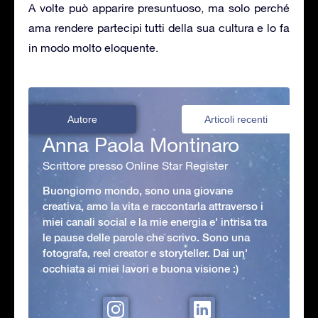
A volte può apparire presuntuoso, ma solo perché
ama rendere partecipi tutti della sua cultura e lo fa
in modo molto eloquente.
Autore
Articoli recenti
Anna Paola Montinaro
Scrittore presso Online Star Register
Buongiorno mondo, sono una giovane
creativa, amo la vita e raccontarla attraverso i
miei canali social e la mie energia e' intrisa tra
le pause delle parole che scrivo. Sono una
fotografa, reel creator e storyteller. Dai un'
occhiata ai miei lavori e buona visione :)