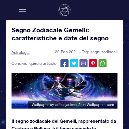
Segno Zodiacale Gemelli:
caratteristiche e date del segno
20 Feb 2021 - Tag:
segni zodiacali
Astrologia
Condividi questo articolo:
Wallpaper by actionjackson2
on Wallpapers.com
Il segno zodiacale dei Gemelli, rappresentato da
Castore e Polluce, è il terzo secondo la