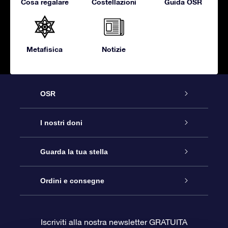
Cosa regalare
Costellazioni
Guida OSR
Metafisica
Notizie
OSR
Assistenza
I nostri doni
Contattaci
Online Star Gift
Guarda la tua stella
Blog
Pacchetto regalo OSR
Registro stellare
Ordini e consegne
Domande frequenti
Super Star Gift
App OSR Star Finder
Login Cliente
Iscriviti alla nostra newsletter GRATUITA