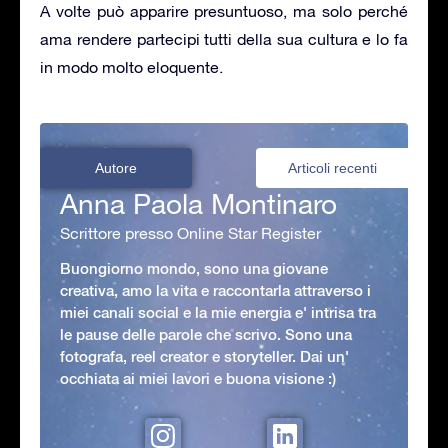
A volte può apparire presuntuoso, ma solo perché
ama rendere partecipi tutti della sua cultura e lo fa
in modo molto eloquente.
Autore
Articoli recenti
Anna Paola Montinaro
Scrittore presso Online Star Register
Buongiorno mondo, sono una giovane
creativa, amo la vita e raccontarla attraverso i
miei canali social e la mie energia e' intrisa tra
le pause delle parole che scrivo. Sono una
fotografa, reel creator e storyteller. Dai un'
occhiata ai miei lavori e buona visione :)