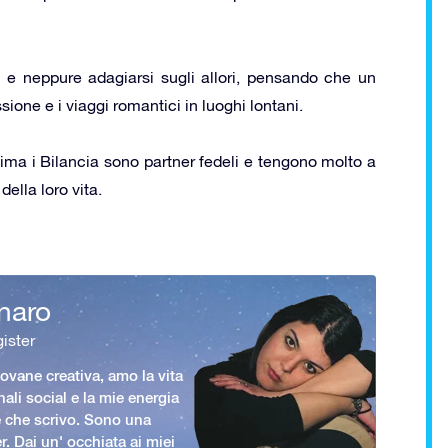
a e neppure adagiarsi sugli allori, pensando che un
sione e i viaggi romantici in luoghi lontani.
ima i Bilancia sono partner fedeli e tengono molto a
della loro vita.
naro
ister
vane creativa, amo la vita
nali social e la mie energia
le che scrivo. Sono una
er. Dai un' occhiata ai miei