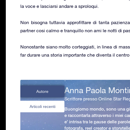
la voce e lasciarsi andare a sproloqui.
Non bisogna tuttavia approfittare di tanta pazienz
partner cosi calmo e tranquillo non ami le notti di pas
Nonostante siano molto corteggiati, in linea di mass
far durare una storia importante che diventa il centro 
Anna Paola Monti
Autore
Scrittore presso Online Star Reg
Articoli recenti
Buongiorno mondo, sono una gio
e raccontarla attraverso i miei ca
e' intrisa tra le pause delle paro
fotografa, reel creator e storytell