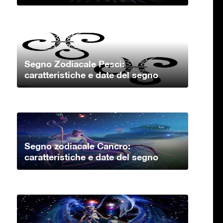
Segno Zodiacale Pesci:
caratteristiche e date del segno
Segno zodiacale Cancro:
caratteristiche e date del segno