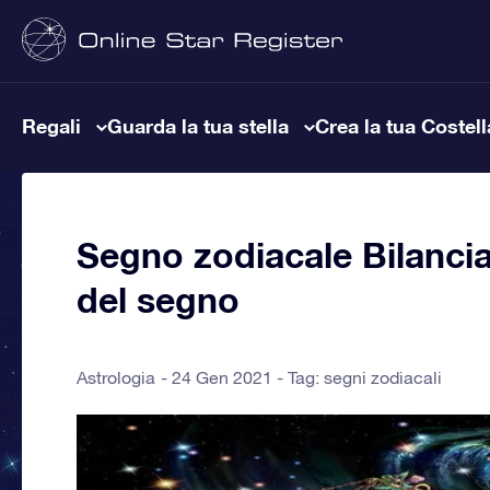
Regali
Guarda la tua stella
Crea la tua Costel
Segno zodiacale Bilancia:
del segno
Astrologia
24 Gen 2021 - Tag:
segni zodiacali