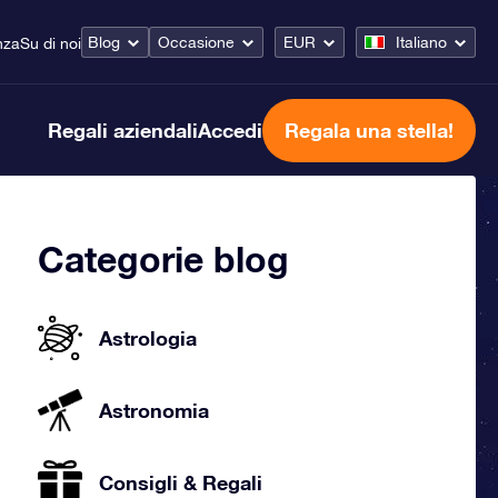
Blog
Occasione
EUR
Italiano
nza
Su di noi
Regali aziendali
Accedi
Regala una stella!
Categorie blog
Astrologia
Astronomia
Consigli & Regali