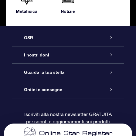
Metafisica
Notizie
OSR
Assistenza
I nostri doni
Contattaci
Online Star Gift
Guarda la tua stella
Blog
Pacchetto regalo OSR
Registro stellare
Ordini e consegne
Domande frequenti
Super Star Gift
App OSR Star Finder
Login Cliente
Iscriviti alla nostra newsletter GRATUITA
per sconti e aggiornamenti sui prodotti
OSR Recensioni
Gift Card OSR
Star Page personalizzata
Informazioni di Pagamento