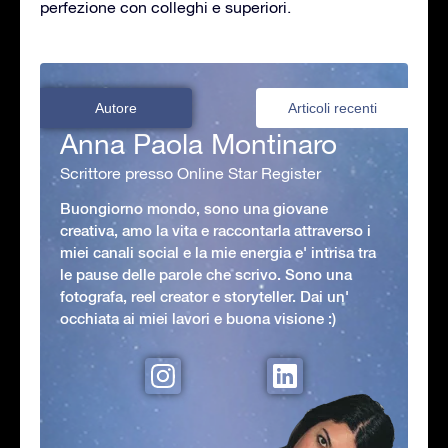
perfezione con colleghi e superiori.
Autore
Articoli recenti
Anna Paola Montinaro
Scrittore presso Online Star Register
Buongiorno mondo, sono una giovane
creativa, amo la vita e raccontarla attraverso i
miei canali social e la mie energia e' intrisa tra
le pause delle parole che scrivo. Sono una
fotografa, reel creator e storyteller. Dai un'
occhiata ai miei lavori e buona visione :)