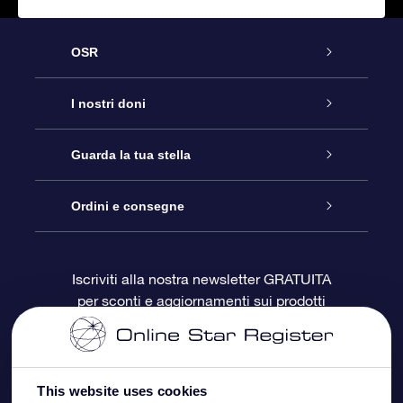
OSR
Assistenza
I nostri doni
Contattaci
Online Star Gift
Guarda la tua stella
Blog
Pacchetto regalo OSR
Registro stellare
Ordini e consegne
Domande frequenti
Super Star Gift
App OSR Star Finder
Login Cliente
Iscriviti alla nostra newsletter GRATUITA
per sconti e aggiornamenti sui prodotti
OSR Recensioni
Gift Card OSR
Star Page personalizzata
Informazioni di Pagamento
Doni aziendali
One Million Stars
Informazioni di Spedizione
This website uses cookies