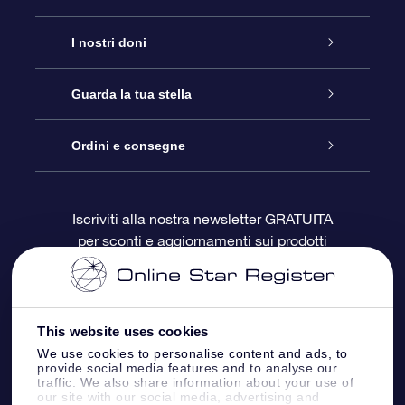
Assistenza
I nostri doni
Contattaci
Online Star Gift
Guarda la tua stella
Blog
Pacchetto regalo OSR
Registro stellare
Ordini e consegne
Domande frequenti
Super Star Gift
App OSR Star Finder
Login Cliente
Iscriviti alla nostra newsletter GRATUITA
per sconti e aggiornamenti sui prodotti
OSR Recensioni
Gift Card OSR
Star Page personalizzata
Informazioni di Pagamento
Doni aziendali
One Million Stars
Informazioni di Spedizione
This website uses cookies
OSR Starsaver
Politica di reso
We use cookies to personalise content and ads, to
provide social media features and to analyse our
traffic. We also share information about your use of
our site with our social media, advertising and
App VR ‘Fly me to the stars’
Costellazioni