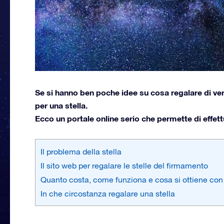
Se si hanno ben poche idee su cosa regalare di v
per una stella.
Ecco un portale online serio che permette di effet
Il problema della stella
Il sito web per regalare le stelle del firmamento
Quanto costa, come funziona e cosa si ottiene co
In che circostanza regalare una stella