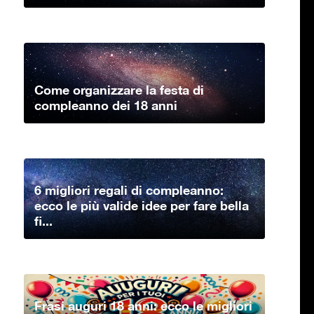
Come organizzare la festa di
compleanno dei 18 anni
6 migliori regali di compleanno:
ecco le più valide idee per fare bella
fi...
Frasi auguri 18 anni: ecco le migliori