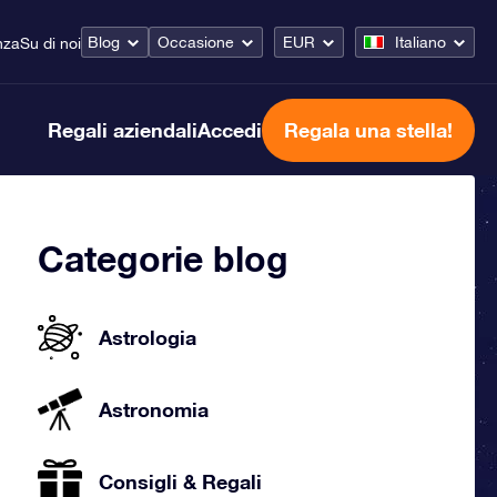
Blog
Occasione
EUR
Italiano
nza
Su di noi
Regali aziendali
Accedi
Regala una stella!
Categorie blog
Astrologia
Astronomia
Consigli & Regali