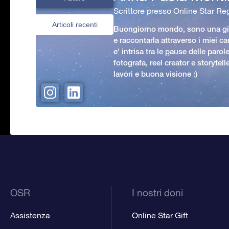
Scrittore presso Online Star Reg
Articoli recenti
Buongiorno mondo, sono una gio
e raccontarla attraverso i miei ca
e' intrisa tra le pause delle paro
fotografa, reel creator e storytell
lavori e buona visione :)
OSR
I nostri doni
Assistenza
Online Star Gift