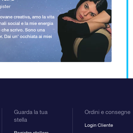
ister
vane creativa, amo la vita
nali social e la mie energia
le che scrivo. Sono una
er. Dai un' occhiata ai miei
Guarda la tua
Ordini e consegne
stella
Login Cliente
Registro stellare