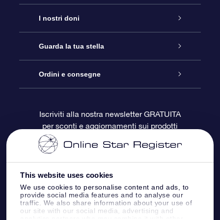
Assistenza
I nostri doni
Contattaci
Online Star Gift
Guarda la tua stella
Blog
Pacchetto regalo OSR
Registro stellare
Ordini e consegne
Domande frequenti
Super Star Gift
App OSR Star Finder
Login Cliente
Iscriviti alla nostra newsletter GRATUITA
per sconti e aggiornamenti sui prodotti
OSR Recensioni
Gift Card OSR
Star Page personalizzata
Informazioni di Pagamento
Doni aziendali
One Million Stars
Informazioni di Spedizione
This website uses cookies
OSR Starsaver
Politica di reso
We use cookies to personalise content and ads, to
provide social media features and to analyse our
traffic. We also share information about your use of
our site with our social media, advertising and
App VR ‘Fly me to the stars’
Costellazioni
analytics partners who may combine it with other