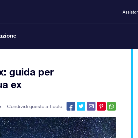
Assiste
lazione
x: guida per
ua ex
e
Condividi questo articolo: