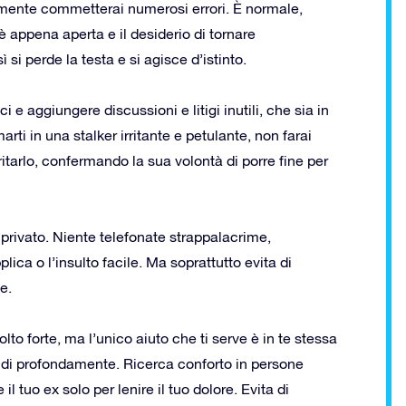
ilmente commetterai numerosi errori. È normale,
 è appena aperta e il desiderio di tornare
i perde la testa e si agisce d’istinto.
i e aggiungere discussioni e litigi inutili, che sia in
rti in una stalker irritante e petulante, non farai
ritarlo, confermando la sua volontà di porre fine per
privato. Niente telefonate strappalacrime,
ica o l’insulto facile. Ma soprattutto evita di
e.
olto forte, ma l’unico aiuto che ti serve è in te stessa
fidi profondamente. Ricerca conforto in persone
il tuo ex solo per lenire il tuo dolore. Evita di