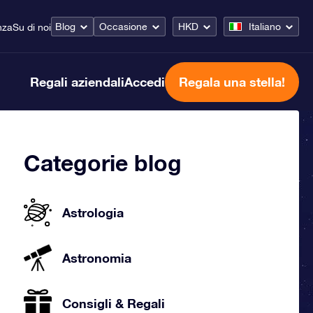
Blog
Occasione
HKD
Italiano
nza
Su di noi
Regali aziendali
Accedi
Regala una stella!
Categorie blog
Astrologia
Astronomia
Consigli & Regali