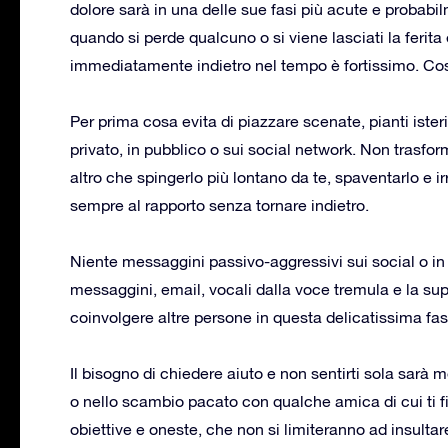
dolore sarà in una delle sue fasi più acute e probab
quando si perde qualcuno o si viene lasciati la ferita
immediatamente indietro nel tempo è fortissimo. Così s
Per prima cosa evita di piazzare scenate, pianti isteric
privato, in pubblico o sui social network. Non trasforma
altro che spingerlo più lontano da te, spaventarlo e ir
sempre al rapporto senza tornare indietro.
Niente messaggini passivo-aggressivi sui social o in 
messaggini, email, vocali dalla voce tremula e la suppl
coinvolgere altre persone in questa delicatissima fas
Il bisogno di chiedere aiuto e non sentirti sola sarà m
o nello scambio pacato con qualche amica di cui ti 
obiettive e oneste, che non si limiteranno ad insultare 