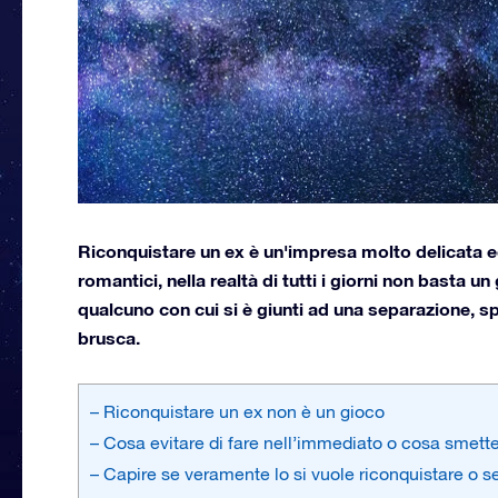
Riconquistare un ex è un'impresa molto delicata ed 
romantici, nella realtà di tutti i giorni non basta u
qualcuno con cui si è giunti ad una separazione, 
brusca.
– Riconquistare un ex non è un gioco
– Cosa evitare di fare nell’immediato o cosa smette
– Capire se veramente lo si vuole riconquistare o se 