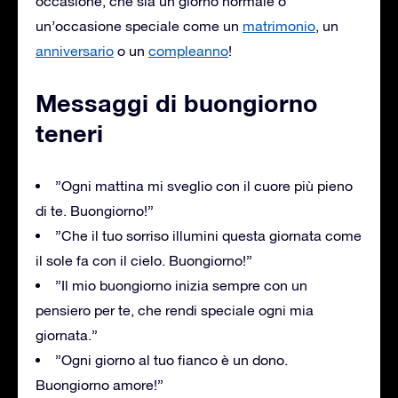
occasione, che sia un giorno normale o
un’occasione speciale come un
matrimonio
, un
anniversario
o un
compleanno
!
Messaggi di buongiorno
teneri
”Ogni mattina mi sveglio con il cuore più pieno
di te. Buongiorno!”
”Che il tuo sorriso illumini questa giornata come
il sole fa con il cielo. Buongiorno!”
”Il mio buongiorno inizia sempre con un
pensiero per te, che rendi speciale ogni mia
giornata.”
”Ogni giorno al tuo fianco è un dono.
Buongiorno amore!”