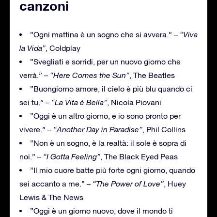
canzoni
”Ogni mattina è un sogno che si avvera.” –
“Viva
la Vida”
, Coldplay
”Svegliati e sorridi, per un nuovo giorno che
verrà.” –
“Here Comes the Sun”
, The Beatles
”Buongiorno amore, il cielo è più blu quando ci
sei tu.” –
“La Vita è Bella”
, Nicola Piovani
”Oggi è un altro giorno, e io sono pronto per
vivere.” –
“Another Day in Paradise”
, Phil Collins
”Non è un sogno, è la realtà: il sole è sopra di
noi.” –
“I Gotta Feeling”
, The Black Eyed Peas
”Il mio cuore batte più forte ogni giorno, quando
sei accanto a me.” –
“The Power of Love”
, Huey
Lewis & The News
”Oggi è un giorno nuovo, dove il mondo ti