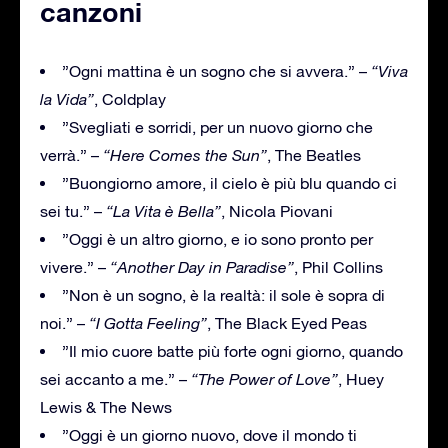
canzoni
”Ogni mattina è un sogno che si avvera.” –
“Viva
la Vida”
, Coldplay
”Svegliati e sorridi, per un nuovo giorno che
verrà.” –
“Here Comes the Sun”
, The Beatles
”Buongiorno amore, il cielo è più blu quando ci
sei tu.” –
“La Vita è Bella”
, Nicola Piovani
”Oggi è un altro giorno, e io sono pronto per
vivere.” –
“Another Day in Paradise”
, Phil Collins
”Non è un sogno, è la realtà: il sole è sopra di
noi.” –
“I Gotta Feeling”
, The Black Eyed Peas
”Il mio cuore batte più forte ogni giorno, quando
sei accanto a me.” –
“The Power of Love”
, Huey
Lewis & The News
”Oggi è un giorno nuovo, dove il mondo ti