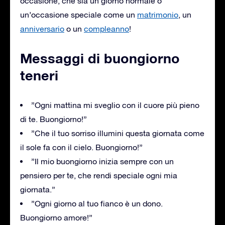
occasione, che sia un giorno normale o
un’occasione speciale come un
matrimonio
, un
anniversario
o un
compleanno
!
Messaggi di buongiorno
teneri
”Ogni mattina mi sveglio con il cuore più pieno
di te. Buongiorno!”
”Che il tuo sorriso illumini questa giornata come
il sole fa con il cielo. Buongiorno!”
”Il mio buongiorno inizia sempre con un
pensiero per te, che rendi speciale ogni mia
giornata.”
”Ogni giorno al tuo fianco è un dono.
Buongiorno amore!”