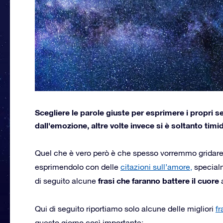
Scegliere le parole giuste per esprimere i propri se
dall'emozione, altre volte invece si è soltanto timid
Quel che è vero però è che spesso vorremmo gridare
esprimendolo con delle
citazioni sull’amore,
specialm
frasi che faranno battere il cuore
di seguito alcune
a
Qui di seguito riportiamo solo alcune delle migliori
fr
questo giorno così importante: