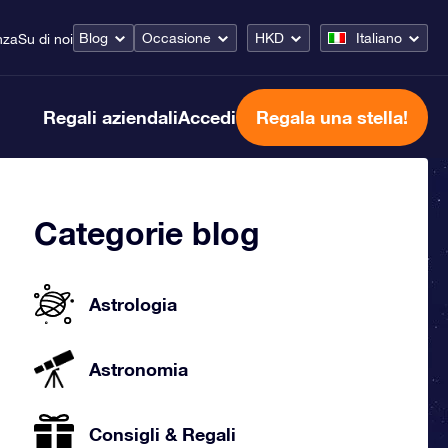
Blog
Occasione
HKD
Italiano
nza
Su di noi
Regali aziendali
Accedi
Regala una stella!
Categorie blog
Astrologia
Astronomia
Consigli & Regali