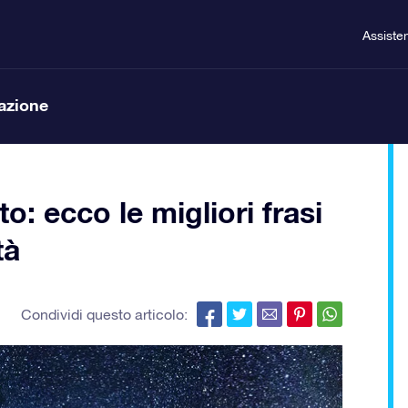
Assiste
lazione
: ecco le migliori frasi
tà
Condividi questo articolo: