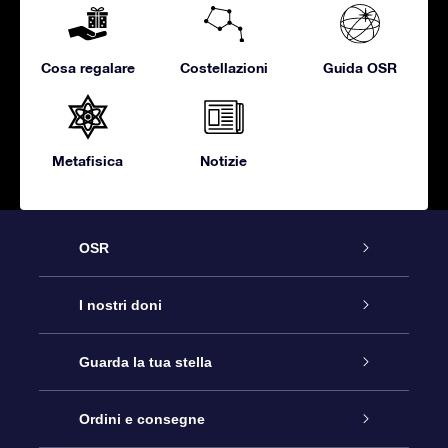
Cosa regalare
Costellazioni
Guida OSR
Metafisica
Notizie
OSR
Assistenza
I nostri doni
Contattaci
Online Star Gift
Guarda la tua stella
Blog
Pacchetto regalo OSR
Registro stellare
Ordini e consegne