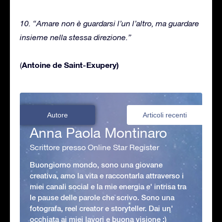
10. “Amare non è guardarsi l’un l’altro, ma guardare
insieme nella stessa direzione.”
Antoine de Saint-Exupery)
(
Autore
Articoli recenti
Anna Paola Montinaro
Scrittore presso Online Star Register
Buongiorno mondo, sono una giovane
creativa, amo la vita e raccontarla attraverso i
miei canali social e la mie energia e' intrisa tra
le pause delle parole che scrivo. Sono una
fotografa, reel creator e storyteller. Dai un'
occhiata ai miei lavori e buona visione :)