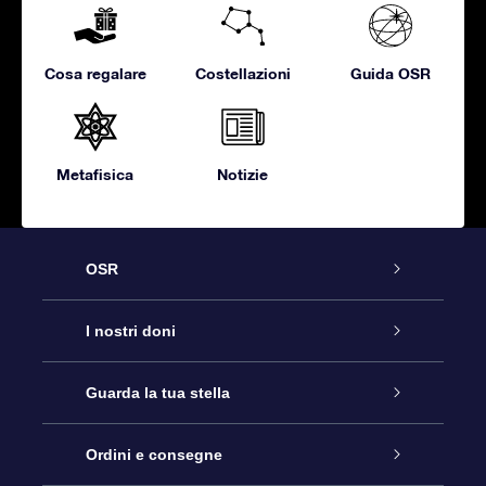
Cosa regalare
Costellazioni
Guida OSR
Metafisica
Notizie
OSR
Assistenza
I nostri doni
Contattaci
Online Star Gift
Guarda la tua stella
Blog
Pacchetto regalo OSR
Registro stellare
Ordini e consegne