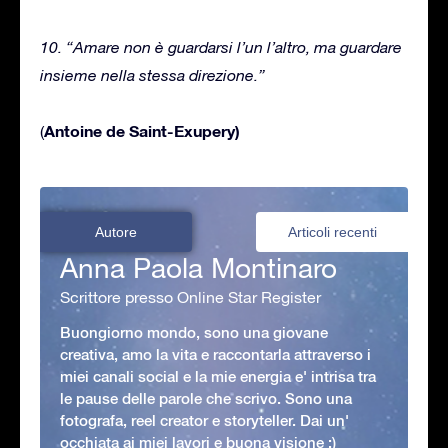
10. “Amare non è guardarsi l’un l’altro, ma guardare
insieme nella stessa direzione.”
Antoine de Saint-Exupery)
(
Autore
Articoli recenti
Anna Paola Montinaro
Scrittore presso Online Star Register
Buongiorno mondo, sono una giovane
creativa, amo la vita e raccontarla attraverso i
miei canali social e la mie energia e' intrisa tra
le pause delle parole che scrivo. Sono una
fotografa, reel creator e storyteller. Dai un'
occhiata ai miei lavori e buona visione :)