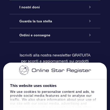
Assistenza
I nostri doni
Contattaci
Online Star Gift
Guarda la tua stella
Blog
Pacchetto regalo OSR
Registro stellare
Ordini e consegne
Domande frequenti
Super Star Gift
App OSR Star Finder
Login Cliente
Iscriviti alla nostra newsletter GRATUITA
per sconti e aggiornamenti sui prodotti
OSR Recensioni
Gift Card OSR
Star Page personalizzata
Informazioni di Pagamento
Doni aziendali
One Million Stars
Informazioni di Spedizione
This website uses cookies
OSR Starsaver
Politica di reso
We use cookies to personalise content and ads, to
provide social media features and to analyse our
traffic. We also share information about your use of
our site with our social media, advertising and
App VR ‘Fly me to the stars’
Costellazioni
analytics partners who may combine it with other