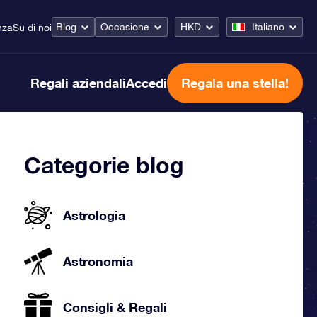
Blog
Occasione
HKD
Italiano
nza
Su di noi
Regali aziendali
Accedi
Regala una stella!
Categorie blog
Astrologia
Astronomia
Consigli & Regali