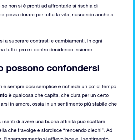
e non si è pronti ad affrontarle si rischia di
e possa durare per tutta la vita, riuscendo anche a
si a superare contrasti e cambiamenti. In ogni
na tutti i pro e i contro decidendo insieme.
o possono confondersi
n è sempre così semplice e richiede un po’ di tempo
nto
è qualcosa che capita, che dura per un certo
arsi in amore, ossia in un sentimento più stabile che
i senti di avere una buona affinità può scattare
ella che travolge e stordisce “rendendo ciechi”. Ad
, l’innamoramento si affievolisce e il sentimento