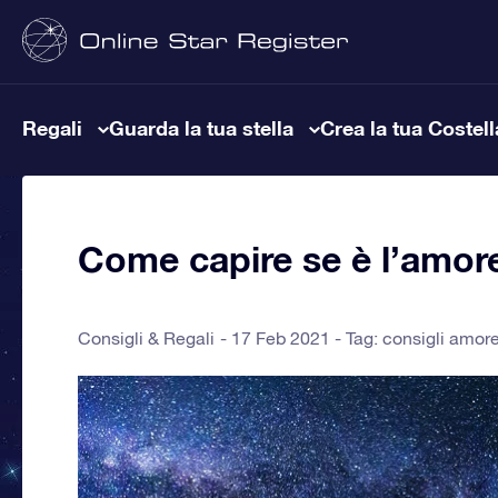
Regali
Guarda la tua stella
Crea la tua Costel
Come capire se è l’amore
Consigli & Regali
17 Feb 2021 - Tag:
consigli amor