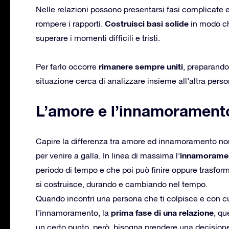
Nelle relazioni possono presentarsi fasi complicate e s
Costruisci basi solide
rompere i rapporti.
in modo ch
superare i momenti difficili e tristi.
rimanere sempre uniti
Per farlo occorre
, preparando
situazione cerca di analizzare insieme all’altra perso
L’amore e l’innamorament
Capire la differenza tra amore ed innamoramento no
innamorame
per venire a galla. In linea di massima l’
periodo di tempo e che poi può finire oppure trasform
si costruisce, durando e cambiando nel tempo.
Quando incontri una persona che ti colpisce e con cu
prima fase di una relazione
l’innamoramento, la
, qu
un certo punto, però, bisogna prendere una decisione