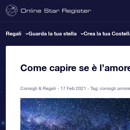
Regali
Guarda la tua stella
Crea la tua Costel
Come capire se è l’amore
Consigli & Regali
17 Feb 2021 - Tag:
consigli amor