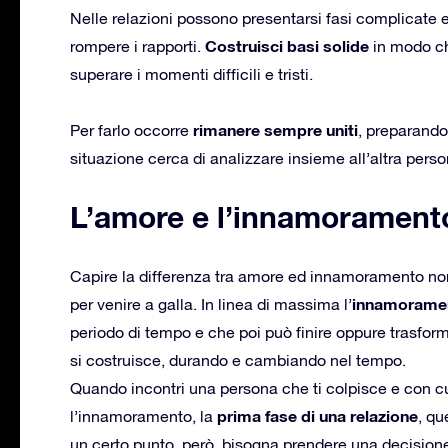
Nelle relazioni possono presentarsi fasi complicate e s
Costruisci basi solide
rompere i rapporti.
in modo ch
superare i momenti difficili e tristi.
rimanere sempre uniti
Per farlo occorre
, preparando
situazione cerca di analizzare insieme all’altra perso
L’amore e l’innamorament
Capire la differenza tra amore ed innamoramento no
innamorame
per venire a galla. In linea di massima l’
periodo di tempo e che poi può finire oppure trasform
si costruisce, durando e cambiando nel tempo.
Quando incontri una persona che ti colpisce e con cu
prima fase di una relazione
l’innamoramento, la
, qu
un certo punto, però, bisogna prendere una decisione