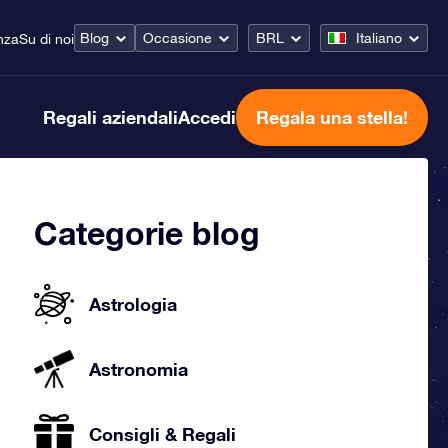
Blog
Occasione
BRL
Italiano
nza
Su di noi
Regali aziendali
Accedi
Regala una stella!
Categorie blog
Astrologia
Astronomia
Consigli & Regali