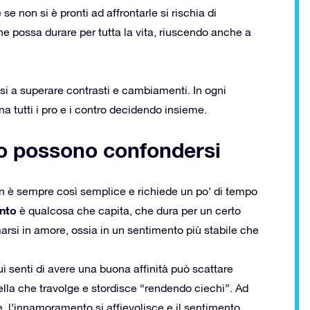
e non si è pronti ad affrontarle si rischia di
e possa durare per tutta la vita, riuscendo anche a
si a superare contrasti e cambiamenti. In ogni
na tutti i pro e i contro decidendo insieme.
o possono confondersi
n è sempre così semplice e richiede un po’ di tempo
nto
è qualcosa che capita, che dura per un certo
arsi in amore, ossia in un sentimento più stabile che
i senti di avere una buona affinità può scattare
ella che travolge e stordisce “rendendo ciechi”. Ad
, l’innamoramento si affievolisce e il sentimento