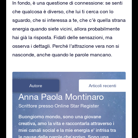
In fondo, è una questione di connessione: se senti
che qualcosa è diverso, che lui ti cerca con lo
sguardo, che si interessa a te, che c’è quella strana
energia quando siete vicini, allora probabilmente
hai già la risposta. Fidati delle sensazioni, ma
osserva i dettagli. Perché l’attrazione vera non si
nasconde, anche quando le parole mancano.
Autore
Articoli recenti
Anna Paola Montinaro
Scrittore presso Online Star Register
Buongiorno mondo, sono una giovane
creativa, amo la vita e raccontarla attraverso i
miei canali social e la mie energia e' intrisa tra
le pause delle parole che scrivo. Sono una