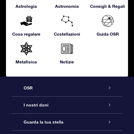
Astrologia
Astronomia
Consigli & Regali
Cosa regalare
Costellazioni
Guida OSR
Metafisica
Notizie
OSR
Assistenza
I nostri doni
Contattaci
Online Star Gift
Guarda la tua stella