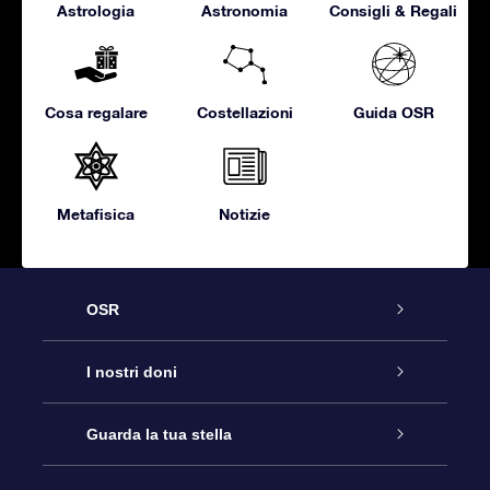
Astrologia
Astronomia
Consigli & Regali
Cosa regalare
Costellazioni
Guida OSR
Metafisica
Notizie
OSR
Assistenza
I nostri doni
Contattaci
Online Star Gift
Guarda la tua stella