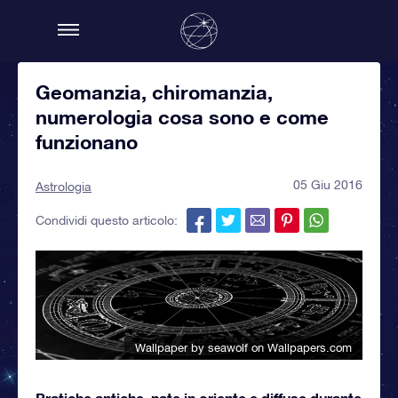
Geomanzia, chiromanzia,
numerologia cosa sono e come
funzionano
05 Giu 2016
Astrologia
Condividi questo articolo:
Wallpaper by seawolf
on Wallpapers.com
Pratiche antiche, nate in oriente e diffuse durante