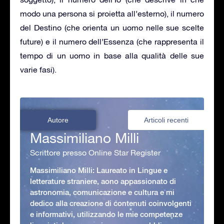
modo una persona si proietta all’esterno), il numero
del Destino (che orienta un uomo nelle sue scelte
future) e il numero dell’Essenza (che rappresenta il
tempo di un uomo in base alla qualità delle sue
varie fasi).
Autore
Articoli recenti
Massimiliano Milli
Scrittore presso Online Star Register
Massimiliano Milli: Laureato in Lingue e
letterature straniere, aono appassionato di
astronomia, comunicazione e cultura e mi
dedico alla creazione di contenuti coinvolgenti
e informativi, utilizzando le mie competenze